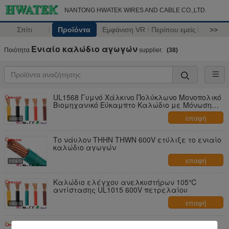
NANTONG HWATEK WIRES AND CABLE CO.,LTD.
Σπίτι
Προϊόντα
Εμφάνιση VR
Περίπου εμείς
>>
Ενιαίο καλώδιο αγωγών
Ποιότητα
supplier.
(38)
UL1568 Γυμνό Χάλκινο Πολύκλωνο Μονοπολικό
Βιομηχανικό Εύκαμπτο Καλώδιο με Μόνωση
PVC
επαφή
Το νάυλον THHN THWN 600V ετύλιξε το ενιαίο
καλώδιο αγωγών
επαφή
Καλώδιο ελέγχου ανελκυστήρων 105℃
αντίστασης UL1015 600V πετρελαίου
επαφή
Φλόγα 80℃ UL1007 300V - ενιαίο καλώδιο