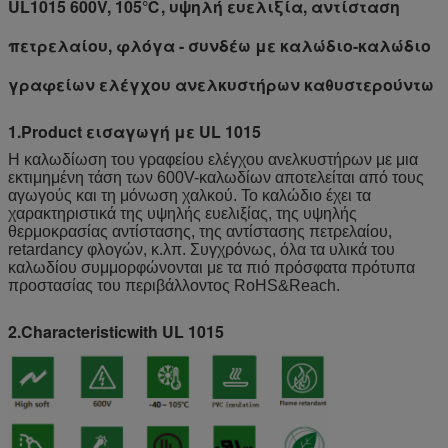
UL1015 600V, 105℃, υψηλή ευελιξία, αντίσταση
πετρελαίου, φλόγα - συνδέω με καλώδιο-καλώδιο
γραφείων ελέγχου ανελκυστήρων καθυστερούντω
1.Product εισαγωγή με UL 1015
Η καλωδίωση του γραφείου ελέγχου ανελκυστήρων με μια
εκτιμημένη τάση των 600V-καλωδίων αποτελείται από τους
αγωγούς και τη μόνωση χαλκού. Το καλώδιο έχει τα
χαρακτηριστικά της υψηλής ευελιξίας, της υψηλής
θερμοκρασίας αντίστασης, της αντίστασης πετρελαίου,
retardancy φλογών, κ.λπ. Συγχρόνως, όλα τα υλικά του
καλωδίου συμμορφώνονται με τα πιό πρόσφατα πρότυπα
προστασίας του περιβάλλοντος RoHS&Reach.
2.Characteristicwith UL 1015