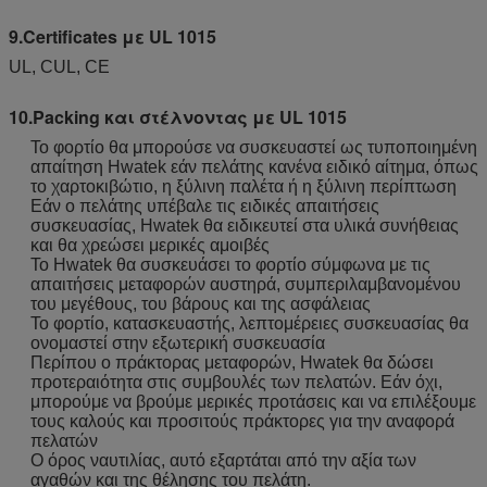
9.Certificates με UL 1015
UL, CUL, CE
10.Packing και στέλνοντας με UL 1015
Το φορτίο θα μπορούσε να συσκευαστεί ως τυποποιημένη
απαίτηση Hwatek εάν πελάτης κανένα ειδικό αίτημα, όπως
το χαρτοκιβώτιο, η ξύλινη παλέτα ή η ξύλινη περίπτωση
Εάν ο πελάτης υπέβαλε τις ειδικές απαιτήσεις
συσκευασίας, Hwatek θα ειδικευτεί στα υλικά συνήθειας
και θα χρεώσει μερικές αμοιβές
Το Hwatek θα συσκευάσει το φορτίο σύμφωνα με τις
απαιτήσεις μεταφορών αυστηρά, συμπεριλαμβανομένου
του μεγέθους, του βάρους και της ασφάλειας
Το φορτίο, κατασκευαστής, λεπτομέρειες συσκευασίας θα
ονομαστεί στην εξωτερική συσκευασία
Περίπου ο πράκτορας μεταφορών, Hwatek θα δώσει
προτεραιότητα στις συμβουλές των πελατών. Εάν όχι,
μπορούμε να βρούμε μερικές προτάσεις και να επιλέξουμε
τους καλούς και προσιτούς πράκτορες για την αναφορά
πελατών
Ο όρος ναυτιλίας, αυτό εξαρτάται από την αξία των
αγαθών και της θέλησης του πελάτη.