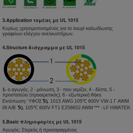
3.Application τομέας με UL 1015
Κυρίως χρησιμοποιημένος για το λουρί καλωδίωσης
γραφείων ελέγχου ανελκυστήρων.
4.Structure διάγραμμα με UL 1015
1-
ο αγωγός, 2 - μόνωση, 3 - που γεμίζει, 4 - δέστε, 5 -
προστατεύει (προαιρετικός), 6 - εξωτερική θήκη
Εκτύπωση: ΎΦΟΣ
1015 AWG 105℃ 600V VW-1 Γ AWM
I/II A/B
105℃ 600V FT1 E258652 AWM *** - LF HWATEK
5.Basic πληροφορίες με UL 1015
Αγωγός: Στερεός ή προσαραγμένος