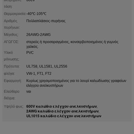
τάση:
Θερμοκρασία:
-40℃-105℃
Αριθμός
Πολλαπλάσιος-πυρήνας
πυρήνων:
Μέγεθος:
26AWG-2AWG
ΑΓΩΓΟΣ:
στερεός ή προσαραγμένος, κονσερβοποιημένος ή γυμνός
χαλκός.
Υλικό
PVC
μόνωσης:
Πρότυπα:
UL758, UL1581, UL2556
φλόγα:
VW-1, FT1, FT2
Εφαρμογή:
Κυρίως χρησιμοποιημένος για το λουρί καλωδίωσης γραφείων
ελέγχου ανελκυστήρων
Ελεύθερο
ναι
δείγμα:
600V καλώδιο ελέγχου ανελκυστήρων
Υψηλό φως:
,
2AWG καλώδιο ελέγχου ανελκυστήρων
,
UL1015 καλώδιο ελέγχου ανελκυστήρων