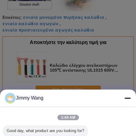
ενιαίο μονωμένο πυρήνας καλώδιο
Ετικέττες:
,
ενιαίο καλώδιο αγωγών
,
ενιαίο προστατευμένο αγωγός καλώδιο
Αποκτήστε την καλύτερη τιμή για
Καλώδιο ελέγχου ανελκυστήρων
105℃ αντίστασης UL1015 600V
πετρελαίου
Να συνεχίσει
Jimmy Wang
Ενιαίο καλώδιο αγωγών
Περισσότεροι
1:44 AM
Good day, what product are you looking for?