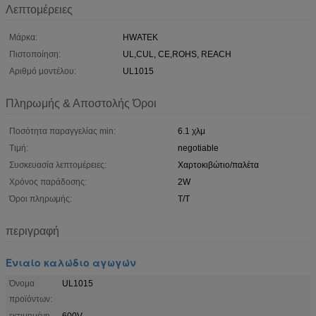
Λεπτομέρειες
Μάρκα:
HWATEK
Πιστοποίηση:
UL,CUL, CE,ROHS, REACH
Αριθμό μοντέλου:
UL1015
Πληρωμής & Αποστολής Όροι
Ποσότητα παραγγελίας min:
6.1 χλμ
Τιμή:
negotiable
Συσκευασία λεπτομέρειες:
Χαρτοκιβώτιο/παλέτα
Χρόνος παράδοσης:
2W
Όροι πληρωμής:
T/T
περιγραφή
Ενιαίο καλώδιο αγωγών
Όνομα
UL1015
προϊόντων:
εκτιμημένη
600V