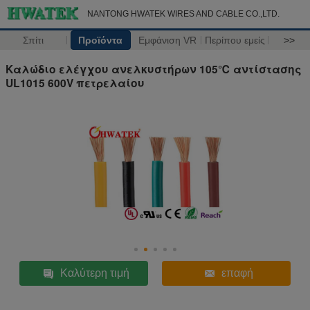
NANTONG HWATEK WIRES AND CABLE CO.,LTD.
Σπίτι
Προϊόντα
Εμφάνιση VR
Περίπου εμείς
>>
Καλώδιο ελέγχου ανελκυστήρων 105℃ αντίστασης
UL1015 600V πετρελαίου
Καλύτερη τιμή
επαφή