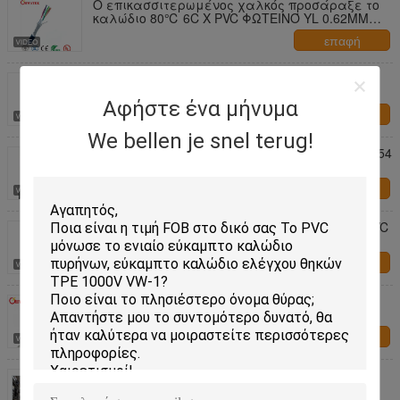
Ο επικασσιτερωμένος χαλκός προσάραξε το
καλώδιο 80℃ 6C Χ PVC ΦΩΤΕΙΝΌ YL 0.62MM
30V AWG 28
επαφή
UL 21089 10019852 5C Χ 10 καλώδιο -40~75℃
Sq.Mm 600V
Αφήστε ένα μήνυμα
επαφή
We bellen je snel terug!
MULTICORE ΚΑΛΏΔΙΟ 4CX26AWG PVC BK UL2854
CSA APRVED 80℃ 30V UNSHLD
επαφή
Multicore καλώδιο 5Px24AWG+8Cx24AWG+W PVC
UL2095 300V UNSHLD
επαφή
Εύκαμπτα καλώδια και καλώδια UL2461 3C
AWG20 με τον επικασσιτερωμένο ή γυμνό
αγωγό χαλκού
επαφή
FT2 θηκών PVC Multicore εύκαμπτο καλώδιο
φλογών 26AWG