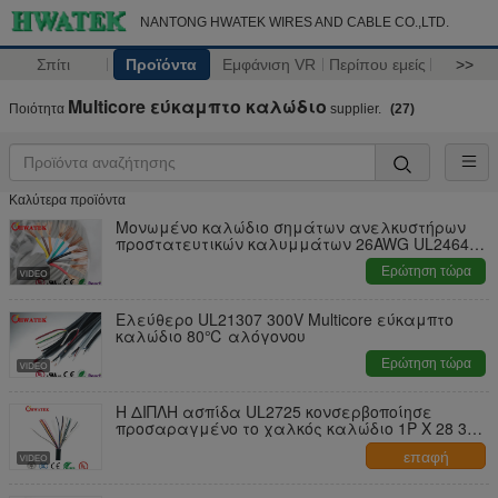
NANTONG HWATEK WIRES AND CABLE CO.,LTD.
Σπίτι
Προϊόντα
Εμφάνιση VR
Περίπου εμείς
>>
Multicore εύκαμπτο καλώδιο
Ποιότητα
supplier.
(27)
Καλύτερα προϊόντα
Μονωμένο καλώδιο σημάτων ανελκυστήρων
προστατευτικών καλυμμάτων 26AWG UL2464
PVC
Ερώτηση τώρα
Ελεύθερο UL21307 300V Multicore εύκαμπτο
καλώδιο 80℃ αλόγονου
Ερώτηση τώρα
Η ΔΙΠΛΗ ασπίδα UL2725 κονσερβοποίησε
προσαραγμένο το χαλκός καλώδιο 1P Χ 28 30V
+ 2C Χ 26
επαφή