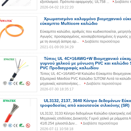
εξοπλισμού. Πρότυπα εφαρμογής: UL758 ...
Διαβάστε 
2026-04-02 19:22:20
Χρωματισμένο καλυμμένο βιομηχανικό εύκ
εύκαμπτο Multicore καλώδιο
Εύκαμπτο καλώδιο, αριθμός που κωδικοποιείται, μετρητή
Αγωγός: προσαραγμένος, κονσερβοποιημένος ή γυμνός 
με τη συνεχή άσπρη αρ...
Διαβάστε περισσότερα
2021-01-09 09:34:29
Τύπος UL 4C×16AWG+W Βιομηχανικό εύκα
γυμνού χαλκού με μόνωση PVC και καλώδι
PVC Προδιαγραφές καλωδίου
Τύπος UL 4C×16AWG+W Καλώδιο Εύκαμπτο Βιομηχανικό 
Εξωτερικό Μανδύα PVC Καλώδιο SJTOW Αυτά τα καλώδια ε
μηχανικές καταπονήσεις...
Διαβάστε περισσότερα
2026-07-30 18:35:17
UL3132, 2137, 3640 Κέντρο δεδομένων Εύκ
τροφοδοσίας από καουτσούκ σιλικόνης (SR)
UL3132, 3133 Κέντρο δεδομένων Καλώδιο ηλεκτρικής ενέ
Μηχανικές επιδόσεις Διοικητής Γυμνό χαλκό με ράμματ
41/0.254 χιλιοστά Δυν...
Διαβάστε περισσότερα
2026-07-11 10:58:18