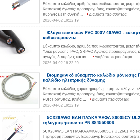
Εύκαμπτο καλώδιο, αριθμός που κωδικοποιείται, μετρητή
Κατασκευή Αγωγός: προσαραγμένος, κονσερβοποιημένος
πυρήνες με τη συνεχή ...
Διαβάστε περισσότερα
2026-04-02 19:22:19
Φλόγα σακακιών PVC 300V 46AWG - εύκαμ
καθυστερούντω
Εύκαμπτο καλώδιο, αριθμός που κωδικοποιείται, μετρητ
Υλικό μόνωσης: PVC, SRPVC Αγωγός: προσαραγμένος, κ
αγωγός, 3 πυρήνες και αν...
Διαβάστε περισσότερα
2026-04-02 19:22:20
Βιομηχανικό εύκαμπτο καλώδιο μόνωσης P
καλώδιο ηλεκτρικής δύναμης
Εύκαμπτο καλώδιο, χαρακτηρισμός μετρητών, αλόγονο-ελ
Κατασκευή Αγωγός: προσαραγμένος, κονσερβοποιημένος 
PUR Πρότυπα Διεθνής: ...
Διαβάστε περισσότερα
2026-04-02 19:22:19
5CX28AWG ΕΑΝ ΠΛΆΚΑ ΆΛΦΑ 86005CY UL26
τηλεγραφήσουν το PN 884550606
5CX28AWG ΕΑΝ ΠΛΆΚΑ ΆΛΦΑ 86005CY UL2661 Molex 
Περιγραφή προϊόντων Εφαρμογή: Εσωτερικός συστρέψτε ή