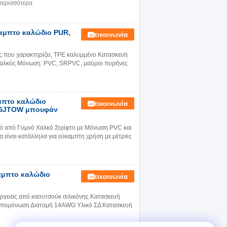
περισσότερα
αμπτο καλώδιο PUR,
Επικοινωνία
ς που χαρακτηρίζει, TPE καλυμμένο Κατασκευή
χαλκός Μόνωση: PVC, SRPVC, μαύροι πυρήνες
μπτο καλώδιο
Επικοινωνία
ο SJTOW μπουφάν
από Γυμνό Χαλκό Στρίφτο με Μόνωση PVC και
ίναι κατάλληλα για εύκαμπτη χρήση με μέτριες
αμπτο καλώδιο
Επικοινωνία
ργειας από καουτσούκ σιλικόνης Κατασκευή
α Απομόνωση Διατομή 14AWG Υλικό ΣΔ Κατασκευή