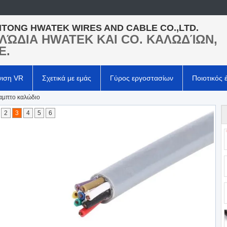
TONG HWATEK WIRES AND CABLE CO.,LTD.
ΛΏΔΙΑ HWATEK ΚΑΙ CO. ΚΑΛΩΔΊΩΝ,
Ε.
νιση VR
Σχετικά με εμάς
Γύρος εργοστασίων
Ποιοτικός 
καμπτο καλώδιο
2
3
4
5
6