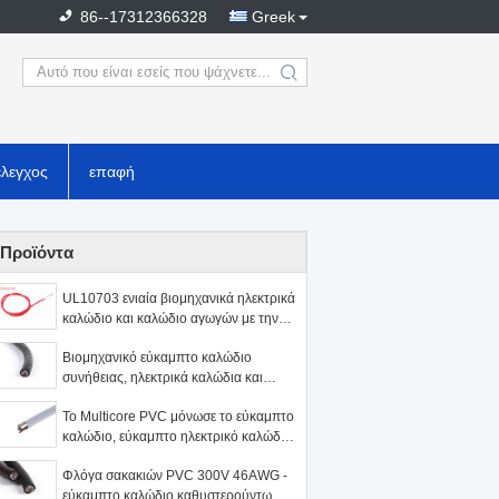
86--17312366328
Greek
search
έλεγχος
επαφή
Προϊόντα
UL10703 ενιαία βιομηχανικά ηλεκτρικά
καλώδιο και καλώδιο αγωγών με την
εξωθημένη μόνωση FRPE
Βιομηχανικό εύκαμπτο καλώδιο
συνήθειας, ηλεκτρικά καλώδια και
καλώδια με το PVC καλυμμένο
Το Multicore PVC μόνωσε το εύκαμπτο
καλώδιο, εύκαμπτο ηλεκτρικό καλώδιο
καλωδίων χαλκού
Φλόγα σακακιών PVC 300V 46AWG -
εύκαμπτο καλώδιο καθυστερούντω