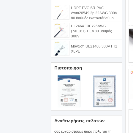
HDPE PVC SR-PVC
Awm20549 2p 22AWG 300V
80 βαθμός εκατοντάβαθμο
UL2464 13Cx26AWG
(7/0.16T) + EA 80 βαθμός
300V
Μόνωση UL21408 300V FT2
XLPE
Πιστοποίηση
Αναθεωρήσεις πελατών
σας ευχαριστούμε πάρα πολύ για τη