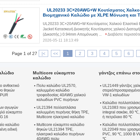
UL20233 3C×20AWG+W Κουτίσματος Χαλκο
Βιομηχανικό Καλώδιο με XLPE Μόνωση και T
UL20233 3C×20AWG+W Κουτίσματος Χαλκού Ελαστικό Β
Jacket Κατασκευή Διοικητής Κουτίσματος χαλκού Διατο
(Δικαστής.) 0.94mm Απομόνωση ...
Διαβάστε περισσότ
2026-05-11 18:13:49
Page 1 of 27
|<
<<
1
2
3
4
5
6
αλώδιο
Multicore εύκαμπτο
γάντζος επάνω στο
καλώδιο
ο ανθεκτικό
Πολυ καλώδιο UL2570,
UL21449 γάντζος χαλ
νο θηκών
καλυμμένο καλώδιο
στερεό/προσαραγμέν
ν PUR
τροφοδοσίας 40AWG χαλκού
VW-1 καλωδίων
καλωδίων PVC πυρήνων
Καλώδιο πολλαπλάσι
ίων αγωγών
UL21394 πολλαπλάσια
UL21083 που χρησιμοπ
ηλό εύκαμπτο
καλυμμένη πυρήνας θήκη TPE,
integral σακάκι, 80 ℃
G 16
Multicore ηλεκτρικό καλώδιο
ή πετρέλαιο 80 ℃
αίο καλώδιο
Multicore εύκαμπτο καλώδιο
Καλώδιο πολλαπλάσι
ένη ειδική
θηκών UL21394 TPE,
UL22049 που χρησιμοπ
ηλεκτρικό καλώδιο πυρήνων
PVC, 90 ℃, 1000 Β VW
40AWG πολυ
℃