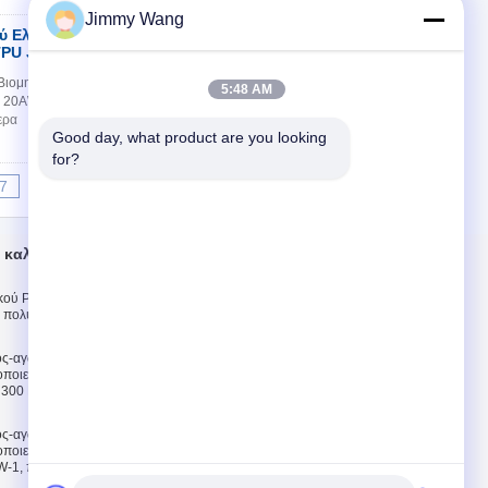
Jimmy Wang
ύ Ελαστικό
Επικοινωνία
PU Jacket
ιομηχανικό Καλώδιο με XLPE Μόνωση TPU
5:48 AM
μή 20AWG Κατασκευή 26/0.16mm Στραντ Ντάια.
ερα
Good day, what product are you looking 
for?
7
8
9
10
>>
>|
 καλώδιο
Μας ελάτε σε
επαφή με
κού PVC επάνω στο
Μας ελάτε σε επαφή
ο πολυ αγωγό 2000V
με
Ζητήστε ένα
ος-αγωγών
απόσπασμα
οιεί το non-
E-Mail
, 300 Β VW-1, 60 ℃
Χάρτης ιστοτόπου
ος-αγωγών
Mobile Site
οιεί το σακάκι
-1, πετρέλαιο 60