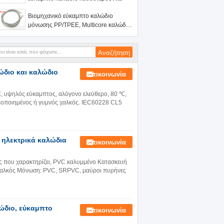
Βιομηχανικό εύκαμπτο καλώδιο
μόνωσης PP/TPEE, Multicore καλώδιο
ηλεκτρικής δύναμης
ώδιο και καλώδιο
Επικοινωνία
, υψηλός εύκαμπτος, αλόγονο ελεύθερο, 80 ℃,
οποιημένος ή γυμνός χαλκός. IEC60228 CL5
 ηλεκτρικά καλώδια
Επικοινωνία
ής που χαρακτηρίζει, PVC καλυμμένο Κατασκευή
χαλκός Μόνωση: PVC, SRPVC, μαύροι πυρήνες
ώδιο, εύκαμπτο
Επικοινωνία