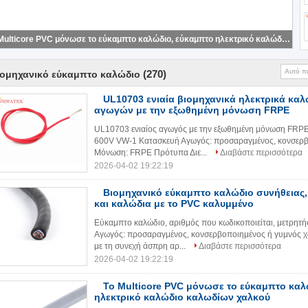
Φλόγα σακακιών PVC 300V 46AWG - εύκαμπτο καλώδιο καθυστερούντω
(270)
ιομηχανικό εύκαμπτο καλώδιο
UL10703 ενιαία βιομηχανικά ηλεκτρικά καλ
αγωγών με την εξωθημένη μόνωση FRPE
UL10703 ενιαίος αγωγός με την εξωθημένη μόνωση FRPE
600V VW-1 Κατασκευή Αγωγός: προσαραγμένος, κονσερβ
Μόνωση: FRPE Πρότυπα Διε...
Διαβάστε περισσότερα
2026-04-02 19:22:19
Βιομηχανικό εύκαμπτο καλώδιο συνήθειας,
και καλώδια με το PVC καλυμμένο
Εύκαμπτο καλώδιο, αριθμός που κωδικοποιείται, μετρητ
Αγωγός: προσαραγμένος, κονσερβοποιημένος ή γυμνός 
με τη συνεχή άσπρη αρ...
Διαβάστε περισσότερα
2026-04-02 19:22:19
Το Multicore PVC μόνωσε το εύκαμπτο καλ
ηλεκτρικό καλώδιο καλωδίων χαλκού