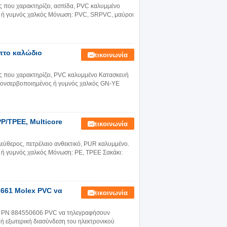
ς που χαρακτηρίζει, ασπίδα, PVC καλυμμένο
 ή γυμνός χαλκός Μόνωση: PVC, SRPVC, μαύροι
πτο καλώδιο
Επικοινωνία
ής που χαρακτηρίζει, PVC καλυμμένο Κατασκευή
ονσερβοποιημένος ή γυμνός χαλκός GN-YE
P/TPEE, Multicore
Επικοινωνία
εύθερος, πετρέλαιο ανθεκτικό, PUR καλυμμένο.
ή γυμνός χαλκός Μόνωση: PE, TPEE Σακάκι:
61 Molex PVC να
Επικοινωνία
PN 884550606 PVC να τηλεγραφήσουν
 εξωτερική διασύνδεση του ηλεκτρονικού