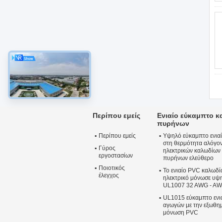
Περίπου εμείς
Ενιαίο εύκαμπτο κ
πυρήνων
Περίπου εμείς
Υψηλό εύκαμπτο ενιαί
στη θερμότητα αλόγο
Γύρος
ηλεκτρικών καλωδίω
εργοστασίων
πυρήνων ελεύθερο
Ποιοτικός
Το ενιαίο PVC καλωδ
έλεγχος
ηλεκτρικό μόνωσε υψ
UL1007 32 AWG - AW
UL1015 εύκαμπτο ενι
αγωγών με την εξωθημ
μόνωση PVC