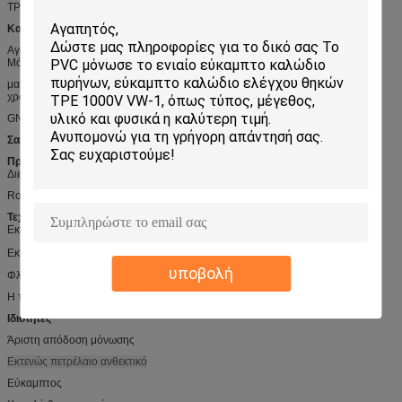
TPE καλυμμένο
Κατασκευή
Αγωγός: προσαραγμένος, κονσερβοποιημένος ή γυμνός χαλκός
Μόνωση: PVC, SRPVC,
μαύροι πυρήνες με τη συνεχή άσπρη αρίθμηση (επίσης διαθέσιμη σε άλλα
χρώματα κατόπιν αιτήσεως)
GN-YE αγωγός, 3 πυρήνες και ανωτέρω στο εξωτερικό στρώμα
Σακάκι
: PUR
Πρότυπα
Διεθνής: UL758, UL1581, UL2556
RoHS, ΠΡΟΣΙΤΟΤΗΤΑ υποχωρητική,
Τεχνικά στοιχεία
Εκτιμημένη τάση:
300V
Εκτιμημένη θερμοκρασία: - 40
℃
-80
℃
υποβολή
Φλόγα: VW-1, FT1, FT2,
IEC60332-1-3
Η τάση αντιστέκεται τη δοκιμή: Εναλλασσόμενο ρεύμα 2.0kV/1min
Ιδιότητες
Άριστη απόδοση μόνωσης
Εκτενώς πετρέλαιο ανθεκτικό
Εύκαμπτος