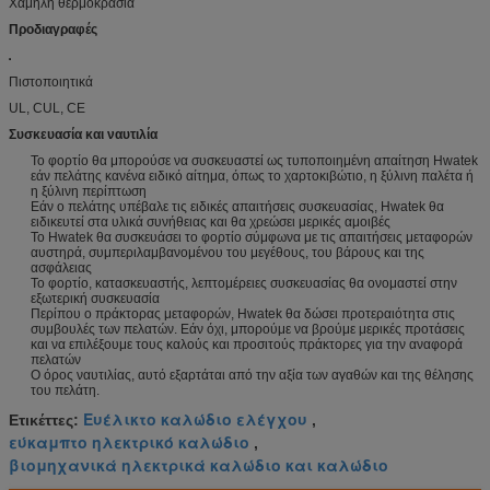
Χαμηλή θερμοκρασία
Προδιαγραφές
Πιστοποιητικά
UL, CUL, CE
Συσκευασία και ναυτιλία
Το φορτίο θα μπορούσε να συσκευαστεί ως τυποποιημένη απαίτηση Hwatek
εάν πελάτης κανένα ειδικό αίτημα, όπως το χαρτοκιβώτιο, η ξύλινη παλέτα ή
η ξύλινη περίπτωση
Εάν ο πελάτης υπέβαλε τις ειδικές απαιτήσεις συσκευασίας, Hwatek θα
ειδικευτεί στα υλικά συνήθειας και θα χρεώσει μερικές αμοιβές
Το Hwatek θα συσκευάσει το φορτίο σύμφωνα με τις απαιτήσεις μεταφορών
αυστηρά, συμπεριλαμβανομένου του μεγέθους, του βάρους και της
ασφάλειας
Το φορτίο, κατασκευαστής, λεπτομέρειες συσκευασίας θα ονομαστεί στην
εξωτερική συσκευασία
Περίπου ο πράκτορας μεταφορών, Hwatek θα δώσει προτεραιότητα στις
συμβουλές των πελατών. Εάν όχι, μπορούμε να βρούμε μερικές προτάσεις
και να επιλέξουμε τους καλούς και προσιτούς πράκτορες για την αναφορά
πελατών
Ο όρος ναυτιλίας, αυτό εξαρτάται από την αξία των αγαθών και της θέλησης
του πελάτη.
Ευέλικτο καλώδιο ελέγχου
Ετικέττες:
,
εύκαμπτο ηλεκτρικό καλώδιο
,
βιομηχανικά ηλεκτρικά καλώδιο και καλώδιο