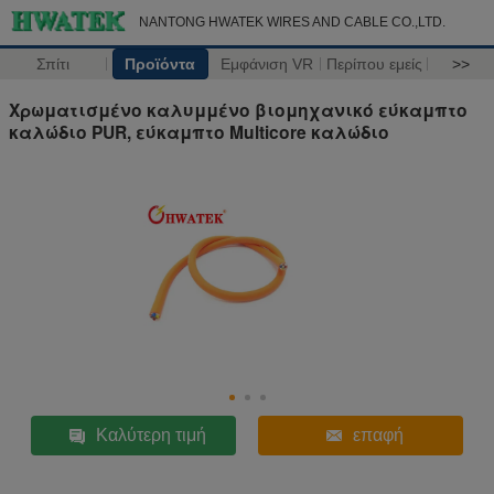
NANTONG HWATEK WIRES AND CABLE CO.,LTD.
Σπίτι
Προϊόντα
Εμφάνιση VR
Περίπου εμείς
>>
Χρωματισμένο καλυμμένο βιομηχανικό εύκαμπτο
καλώδιο PUR, εύκαμπτο Multicore καλώδιο
Καλύτερη τιμή
επαφή