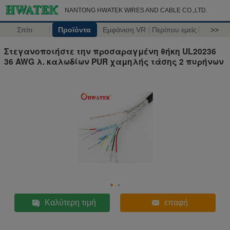
NANTONG HWATEK WIRES AND CABLE CO.,LTD.
Σπίτι
Προϊόντα
Εμφάνιση VR
Περίπου εμείς
>>
Στεγανοποιήστε την προσαραγμένη θήκη UL20236
36 AWG λ. καλωδίων PUR χαμηλής τάσης 2 πυρήνων
Καλύτερη τιμή
επαφή