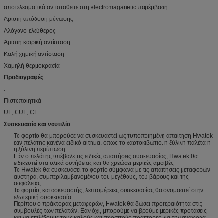
αποτελεσματικά αντισταθείτε στη electromaganetic παρέμβαση
Άριστη απόδοση μόνωσης
Αλόγονο-ελεύθερος
Άριστη καιρική αντίσταση
Καλή χημική αντίσταση
Χαμηλή θερμοκρασία
Προδιαγραφές
Πιστοποιητικά
UL, CUL, CE
Συσκευασία και ναυτιλία
Το φορτίο θα μπορούσε να συσκευαστεί ως τυποποιημένη απαίτηση Hwatek
εάν πελάτης κανένα ειδικό αίτημα, όπως το χαρτοκιβώτιο, η ξύλινη παλέτα ή
η ξύλινη περίπτωση
Εάν ο πελάτης υπέβαλε τις ειδικές απαιτήσεις συσκευασίας, Hwatek θα
ειδικευτεί στα υλικά συνήθειας και θα χρεώσει μερικές αμοιβές
Το Hwatek θα συσκευάσει το φορτίο σύμφωνα με τις απαιτήσεις μεταφορών
αυστηρά, συμπεριλαμβανομένου του μεγέθους, του βάρους και της
ασφάλειας
Το φορτίο, κατασκευαστής, λεπτομέρειες συσκευασίας θα ονομαστεί στην
εξωτερική συσκευασία
Περίπου ο πράκτορας μεταφορών, Hwatek θα δώσει προτεραιότητα στις
συμβουλές των πελατών. Εάν όχι, μπορούμε να βρούμε μερικές προτάσεις
και να επιλέξουμε τους καλούς και προσιτούς πράκτορες για την αναφορά