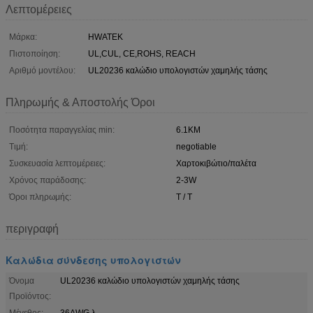
Λεπτομέρειες
Μάρκα:
HWATEK
Πιστοποίηση:
UL,CUL, CE,ROHS, REACH
Αριθμό μοντέλου:
UL20236 καλώδιο υπολογιστών χαμηλής τάσης
Πληρωμής & Αποστολής Όροι
Ποσότητα παραγγελίας min:
6.1KM
Τιμή:
negotiable
Συσκευασία λεπτομέρειες:
Χαρτοκιβώτιο/παλέτα
Χρόνος παράδοσης:
2-3W
Όροι πληρωμής:
T / T
περιγραφή
Καλώδια σύνδεσης υπολογιστών
Όνομα
UL20236 καλώδιο υπολογιστών χαμηλής τάσης
Προϊόντος:
Μέγεθος:
36AWG λ.