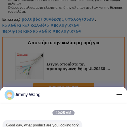
πελατών
Ο όρος ναυτιλίας, αυτό εξαρτάται από την αξία των αγαθών και της θέλησης
του πελάτη.
μόλυβδοι σύνδεσης υπολογιστών
Ετικέττες:
,
καλώδια και καλώδια υπολογιστών
,
περιφερειακό καλώδιο υπολογιστών
Αποκτήστε την καλύτερη τιμή για
Στεγανοποιήστε την
προσαραγμένη θήκη UL20236 36
AWG λ. καλωδίων PUR χαμηλής
τάσης 2 πυρήνων
Να συνεχίσει
Jimmy Wang
Καλώδια σύνδεσης υπολογιστών
Περισσότεροι
10:25 AM
Good day, what product are you looking for?