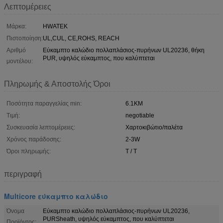
Λεπτομέρειες
Μάρκα:
HWATEK
Πιστοποίηση:
UL,CUL, CE,ROHS, REACH
Αριθμό
Εύκαμπτο καλώδιο πολλαπλάσιος-πυρήνων UL20236, θήκη
PUR, υψηλός εύκαμπτος, που καλύπτεται
μοντέλου:
Πληρωμής & Αποστολής Όροι
Ποσότητα παραγγελίας min:
6.1KM
Τιμή:
negotiable
Συσκευασία λεπτομέρειες:
Χαρτοκιβώτιο/παλέτα
Χρόνος παράδοσης:
2-3W
Όροι πληρωμής:
T / T
περιγραφή
Multicore εύκαμπτο καλώδιο
Όνομα
Εύκαμπτο καλώδιο πολλαπλάσιος-πυρήνων UL20236,
PURSheath, υψηλός εύκαμπτος, που καλύπτεται
Προϊόντος: