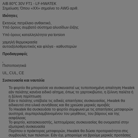
A/B 80℃ 30V FT1 - LF-HWATEK
Σημείωση: Όπου «ΧΧ» σημαίνει το AWG αριθ.
Ιδιότητες
Εκτενώς πετρέλαιο ανθεκτικό,
Υπό όρους συμβατό σύστημα αλυσίδων έλξης
Υπό όρους καταλληλότητα για torsion
χαμηλή θερμοκρασία
αυτοεξολοθρευτικός και φλόγα - καθυστερών
Προδιαγραφές
Πιστοποιητικά
UL, CUL, CE
Συσκευασία και ναυτιλία
Το φορτίο θα μπορούσε να συσκευαστεί ως τυποποιημένη απαίτηση Hwatek
εάν πελάτης κανένα ειδικό αίτημα, όπως το χαρτοκιβώτιο, η ξύλινη παλέτα ή
η ξύλινη περίπτωση
Εάν ο πελάτης υπέβαλε τις ειδικές απαιτήσεις συσκευασίας, Hwatek θα
ειδικευτεί στα υλικά συνήθειας και θα χρεώσει μερικές αμοιβές
Το Hwatek θα συσκευάσει το φορτίο σύμφωνα με τις απαιτήσεις μεταφορών
αυστηρά, συμπεριλαμβανομένου του μεγέθους, του βάρους και της
ασφάλειας
Το φορτίο, κατασκευαστής, λεπτομέρειες συσκευασίας θα ονομαστεί στην
εξωτερική συσκευασία
Περίπου ο πράκτορας μεταφορών, Hwatek θα δώσει προτεραιότητα στις
συμβουλές των πελατών. Εάν όχι, μπορούμε να βρούμε μερικές προτάσεις