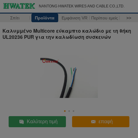
NANTONG HWATEK WIRES AND CABLE CO.,LTD.
Σπίτι
Προϊόντα
Εμφάνιση VR
Περίπου εμείς
>>
Καλυμμένο Multicore εύκαμπτο καλώδιο με τη θήκη
UL20236 PUR για την καλωδίωση συσκευών
Καλύτερη τιμή
επαφή