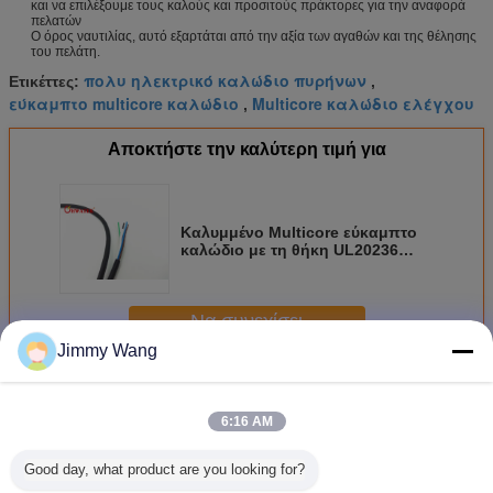
και να επιλέξουμε τους καλούς και προσιτούς πράκτορες για την αναφορά
πελατών
Ο όρος ναυτιλίας, αυτό εξαρτάται από την αξία των αγαθών και της θέλησης
του πελάτη.
πολυ ηλεκτρικό καλώδιο πυρήνων
Ετικέττες:
,
εύκαμπτο multicore καλώδιο
Multicore καλώδιο ελέγχου
,
Αποκτήστε την καλύτερη τιμή για
Καλυμμένο Multicore εύκαμπτο
καλώδιο με τη θήκη UL20236
PUR για την καλωδίωση
συσκευών
Να συνεχίσει
Jimmy Wang
Multicore εύκαμπτο καλώδιο
Περισσότεροι
6:16 AM
Good day, what product are you looking for?