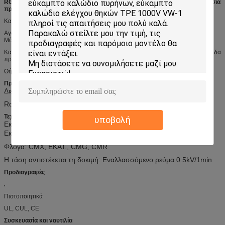
RG174/U ομοαξονικό καλώδιο, μετάδοση μεγάλων σημάτων, καλή ιδιοκτησία
προστατευτικών καλυμμάτων
Κατασκευή
Αγωγός: ασημωμένος καλυμμένος χαλκός
Μόνωση: FEP
Καλυμμένος: Διαμήκης κονσερβοποιημένη ή γυμνής χαλκού καλωδίων πλεξούδα
προστατευτικών καλυμμάτων Al-Mylar,
Θήκη: PVC
Πρότυπα
Διεθνής:
UL444
RoHS, ΠΡΟΣΙΤΟΤΗΤΑ υποχωρητική,
Τεχνικά στοιχεία
υποβολή
Εκτιμημένη τάση: 30V
Εκτιμημένη θερμοκρασία: 80
℃
Φλόγα:
CMX, ΕΚΑΤ., CMG, CMR
Η τάση αντιστέκεται τη δοκιμή: Εναλλασσόμενο ρεύμα 0.5kV/1min
Προδιαγραφές
Πιστοποιητικά
UL, CUL, CE
Συσκευασία και ναυτιλία