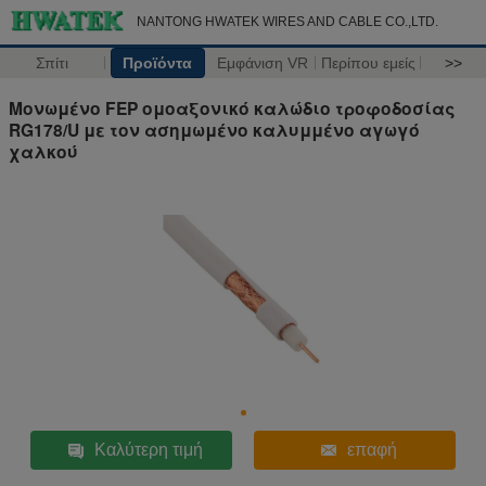
NANTONG HWATEK WIRES AND CABLE CO.,LTD.
Σπίτι
Προϊόντα
Εμφάνιση VR
Περίπου εμείς
>>
Μονωμένο FEP ομοαξονικό καλώδιο τροφοδοσίας
RG178/U με τον ασημωμένο καλυμμένο αγωγό
χαλκού
Καλύτερη τιμή
επαφή