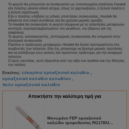
Το φορτίο θα μπορούσε να συσκευαστεί ως τυποποιημένη απαίτηση Hwatek
εάν πελάτης κανένα ειδικό αίτημα, όπως το χαρτοκιβώτιο, η ξύλινη παλέτα ή
η ξύλινη περίπτωση
Εάν ο πελάτης υπέβαλε τις ειδικές απαιτήσεις συσκευασίας, Hwatek θα
ειδικευτεί στα υλικά συνήθειας και θα χρεώσει μερικές αμοιβές
Το Hwatek θα συσκευάσει το φορτίο σύμφωνα με τις απαιτήσεις μεταφορών
αυστηρά, συμπεριλαμβανομένου του μεγέθους, του βάρους και της
ασφάλειας
Το φορτίο, κατασκευαστής, λεπτομέρειες συσκευασίας θα ονομαστεί στην
εξωτερική συσκευασία
Περίπου ο πράκτορας μεταφορών, Hwatek θα δώσει προτεραιότητα στις
συμβουλές των πελατών. Εάν όχι, μπορούμε να βρούμε μερικές προτάσεις
και να επιλέξουμε τους καλούς και προσιτούς πράκτορες για την αναφορά
πελατών
Ο όρος ναυτιλίας, αυτό εξαρτάται από την αξία των αγαθών και της θέλησης
του πελάτη.
εύκαμπτο ομοαξονικό καλώδιο
Ετικέττες:
,
ομοαξονικό καλώδιο καλωδίων
,
πολυ ομοαξονικό καλώδιο
Αποκτήστε την καλύτερη τιμή για
Μονωμένο FEP ομοαξονικό
καλώδιο τροφοδοσίας RG178/U
με τον ασημωμένο καλυμμένο