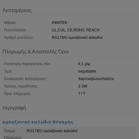
Λεπτομέρειες
Μάρκα:
HWATEK
Πιστοποίηση:
UL,CUL, CE,ROHS, REACH
Αριθμό μοντέλου:
RG178/U ομοαξονικό καλώδιο
Πληρωμής & Αποστολής Όροι
Ποσότητα παραγγελίας min:
6,1 χλμ
Τιμή:
negotiable
Συσκευασία λεπτομέρειες:
Χαρτοκιβώτιο/παλέτα
Χρόνος παράδοσης:
2-3W
Όροι πληρωμής:
T / T
περιγραφή
ομοαξονικό καλώδιο δύναμης
Όνομα
RG178/U ομοαξονικό καλώδιο
Προϊόντος: