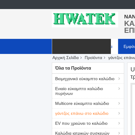
NAN
ΚΑ
ΕΠ
Αρχική Σελίδα
Προϊόντα
Εμφά
Αρχική Σελίδα
Προϊόντα
γάντζος επάν
Ζητήστε ένα απόσπασμα
Όλα τα Προϊόντα
U
τ
Βιομηχανικό εύκαμπτο καλώδιο
Ενιαίο εύκαμπτο καλώδιο
πυρήνων
Multicore εύκαμπτο καλώδιο
γάντζος επάνω στο καλώδιο
EV που χρεώνει το καλώδιο
Καλώδια ιατρικών συσκευών