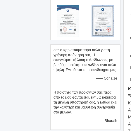
σας ευχαριστούμε πάρα πολύ για τη
γρήγορη απάντησή σας. Η
επαγγελματική λύση καλωδίων σας με
βοηθά, η ποιότητα καλωδίων είναι πολύ
υψηλή. Εγκαθιστά τους συνδετήρες μας
—— Gonalze
Κ
Η ποιότητα των προϊόντων σας πέρα
℃
από το μου φαντάζεται, εκτιμώ ιδιαίτερα
τη μεγάλη υποστήριξή σας, η ελπίδα έχει
Κ
την καλύτερη και βαθύτερη συνεργασία
Α
στο μέλλον.
Μ
—— Bharath
Α