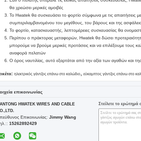
Εάν ο πελάτης υπέβαλε τις ειδικές απαιτήσεις συσκευασίας, Hwatek
θα χρεώσει μερικές αμοιβές
Το Hwatek θα συσκευάσει το φορτίο σύμφωνα με τις απαιτήσεις 
συμπεριλαμβανομένου του μεγέθους, του βάρους και της ασφάλει
Το φορτίο, κατασκευαστής, λεπτομέρειες συσκευασίας θα ονομαστ
Περίπου ο πράκτορας μεταφορών, Hwatek θα δώσει προτεραιότητα
μπορούμε να βρούμε μερικές προτάσεις και να επιλέξουμε τους κα
αναφορά πελατών
Ο όρος ναυτιλίας, αυτό εξαρτάται από την αξία των αγαθών και τη
,
τικέτα:
ηλεκτρικός γάντζος επάνω στο καλώδιο
εύκαμπτος γάντζος επάνω στο κα
οιχεία επικοινωνίας
Στείλετε το ερώτημά 
ANTONG HWATEK WIRES AND CABLE
O.,LTD.
πεύθυνος Επικοινωνίας:
Jimmy Wang
ηλ.::
15262892429