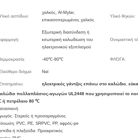
χαλκός, Al-Mylar,
Υλικό ασπίδων:
Υλικό θηκών:
επικασσιτερωμένος χαλκός
Εξωτερική διασύνδεση ή
εφαρμογή:
εσωτερική καλωδίωση του
Ονομαστική τ
ηλεκτρονικού εξοπλισμού
θερμοκρασία:
-40℃-80℃
ΦΛΌΓΑ:
Ελεύθερο δείγμα:
Ναί
Επισημαίνω:
ηλεκτρικός γάντζος επάνω στο καλώδιο
,
εύκ
αλώδιο πολλαπλάσιος-αγωγών UL2448 που χρησιμοποιεί το non-i
 ή πετρέλαιο 80 ℃
ατασκευή
γωγός: Στερεός ή προσαραγμένος
όνωση: PVC, PE, SRPVC, PP, αφρός-pe
σπίδα ή πλεξούδα: Προαιρετικός