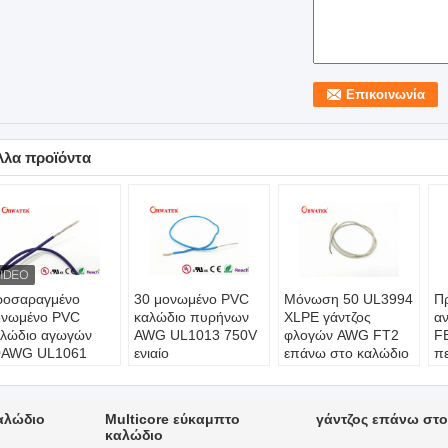
λλα προϊόντα
ροσαραγμένο
30 μονωμένο PVC
Μόνωση 50 UL3994
Π
ονωμένο PVC
καλώδιο πυρήνων
XLPE γάντζος
αν
αλώδιο αγωγών
AWG UL1013 750V
φλογών AWG FT2
F
0AWG UL1061
ενιαίο
επάνω στο καλώδιο
π
νομα
Όνομα
Όνομα
6
ροϊόντων:
προϊόντων:
προϊόντων:
Ό
L1061
UL1013
UL3994
π
αλώδιο
Multicore εύκαμπτο
γάντζος επάνω στο
τιμημένη τάση:
εκτιμημένη τάση:
Μέγεθος:
50 AWG -
U
καλώδιο
00V
600V Η 750V
kcmil του 2000
Μ