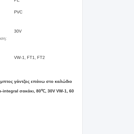
PE
PVC
30V
άση:
VW-1, FT1, FT2
αμπτος γάντζος επάνω στο καλώδιο
ntegral σακάκι, 80℃, 30V VW-1, 60