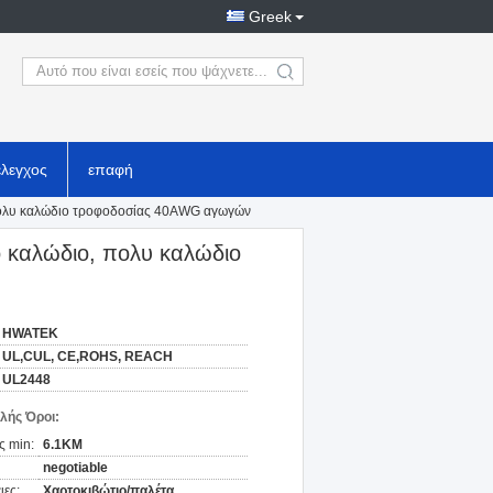
Greek
search
έλεγχος
επαφή
πολυ καλώδιο τροφοδοσίας 40AWG αγωγών
 καλώδιο, πολυ καλώδιο
HWATEK
UL,CUL, CE,ROHS, REACH
UL2448
λής Όροι:
ς min:
6.1KM
negotiable
ιες:
Χαρτοκιβώτιο/παλέτα