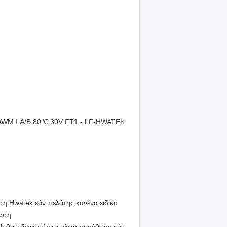
WM Ι A/B 80℃ 30V FT1 - LF-HWATEK
η Hwatek εάν πελάτης κανένα ειδικό
τωση