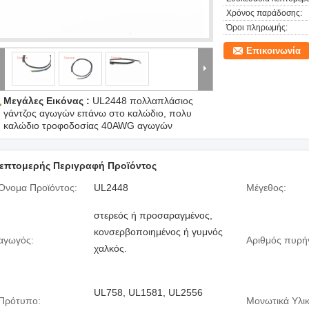
Χρόνος παράδοσης:
Όροι πληρωμής:
Επικοινωνία
Μεγάλες Εικόνας :
UL2448 πολλαπλάσιος
γάντζος αγωγών επάνω στο καλώδιο, πολυ
καλώδιο τροφοδοσίας 40AWG αγωγών
επτομερής Περιγραφή Προϊόντος
Όνομα Προϊόντος:
UL2448
Μέγεθος:
στερεός ή προσαραγμένος,
κονσερβοποιημένος ή γυμνός
αγωγός:
Αριθμός πυρή
χαλκός.
UL758, UL1581, UL2556
Πρότυπο:
Μονωτικά Υλικ