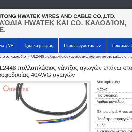
TONG HWATEK WIRES AND CABLE CO.,LTD.
ΛΏΔΙΑ HWATEK ΚΑΙ CO. ΚΑΛΩΔΊΩΝ,
Ε.
νιση VR
Σχετικά με εμάς
Γύρος εργοστασίων
Ποιοτικός 
ω στο καλώδιο
UL2448 πολλαπλάσιος γάντζος αγωγών επάνω στο καλώδιο, 
L2448 πολλαπλάσιος γάντζος αγωγών επάνω στο
ροφοδοσίας 40AWG αγωγών
Λεπτομέρειες:
Μάρκα:
Πιστοποίηση:
Αριθμό μοντέλου:
Πληρωμής & Αποστο
Ποσότητα παραγγελία
Τιμή:
Συσκευασία λεπτομέρε