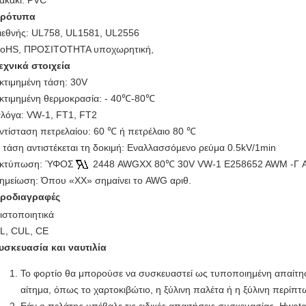
ακάκι: PVC
ρότυπα
ιεθνής: UL758, UL1581, UL2556
oHS, ΠΡΟΣΙΤΟΤΗΤΑ υποχωρητική,
εχνικά στοιχεία
κτιμημένη τάση: 30V
κτιμημένη θερμοκρασία: - 40℃-80℃
λόγα: VW-1, FT1, FT2
ντίσταση πετρελαίου: 60 ℃ ή πετρέλαιο 80 ℃
 τάση αντιστέκεται τη δοκιμή: Εναλλασσόμενο ρεύμα 0.5kV/1min
κτύπωση: ΎΦΟΣ
2448 AWGXX 80℃ 30V VW-1 E258652 AWM -Γ A
ημείωση: Όπου «ΧΧ» σημαίνει το AWG αριθ.
ροδιαγραφές
ιστοποιητικά
L, CUL, CE
υσκευασία και ναυτιλία
Το φορτίο θα μπορούσε να συσκευαστεί ως τυποποιημένη απαίτησ
αίτημα, όπως το χαρτοκιβώτιο, η ξύλινη παλέτα ή η ξύλινη περίπ