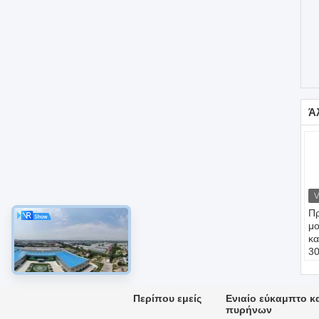
Ά
Π
μ
κ
3
Ό
π
U
Περίπου εμείς
Ενιαίο εύκαμπτο κ
εκ
πυρήνων
3