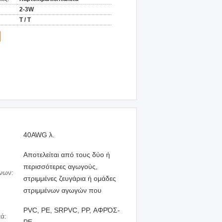
2-3W
T / T
40AWG λ.
Αποτελείται από τους δύο ή
περισσότερες αγωγούς,
νων:
στριμμένες ζευγάρια ή ομάδες
στριμμένων αγωγών που
PVC, PE, SRPVC, PP, ΑΦΡΌΣ-
ά: