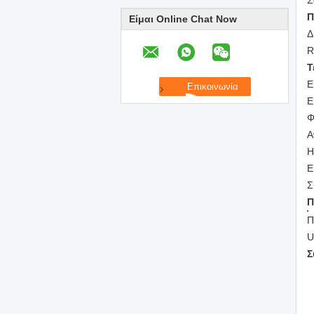
Σ
Π
Είμαι Online Chat Now
Δ
R
Τ
Ε
Ε
Φ
Α
Η
Ε
Σ
Π
Π
U
Σ