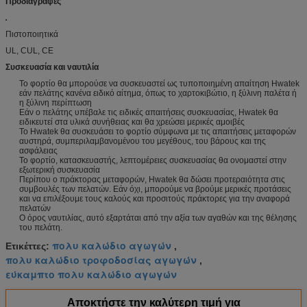
Προδιαγραφές
Πιστοποιητικά
UL, CUL, CE
Συσκευασία και ναυτιλία
Το φορτίο θα μπορούσε να συσκευαστεί ως τυποποιημένη απαίτηση Hwatek
εάν πελάτης κανένα ειδικό αίτημα, όπως το χαρτοκιβώτιο, η ξύλινη παλέτα ή
η ξύλινη περίπτωση
Εάν ο πελάτης υπέβαλε τις ειδικές απαιτήσεις συσκευασίας, Hwatek θα
ειδικευτεί στα υλικά συνήθειας και θα χρεώσει μερικές αμοιβές
Το Hwatek θα συσκευάσει το φορτίο σύμφωνα με τις απαιτήσεις μεταφορών
αυστηρά, συμπεριλαμβανομένου του μεγέθους, του βάρους και της
ασφάλειας
Το φορτίο, κατασκευαστής, λεπτομέρειες συσκευασίας θα ονομαστεί στην
εξωτερική συσκευασία
Περίπου ο πράκτορας μεταφορών, Hwatek θα δώσει προτεραιότητα στις
συμβουλές των πελατών. Εάν όχι, μπορούμε να βρούμε μερικές προτάσεις
και να επιλέξουμε τους καλούς και προσιτούς πράκτορες για την αναφορά
πελατών
Ο όρος ναυτιλίας, αυτό εξαρτάται από την αξία των αγαθών και της θέλησης
του πελάτη.
πολυ καλώδιο αγωγών
Ετικέττες:
,
πολυ καλώδιο τροφοδοσίας αγωγών
,
εύκαμπτο πολυ καλώδιο αγωγών
Αποκτήστε την καλύτερη τιμή για