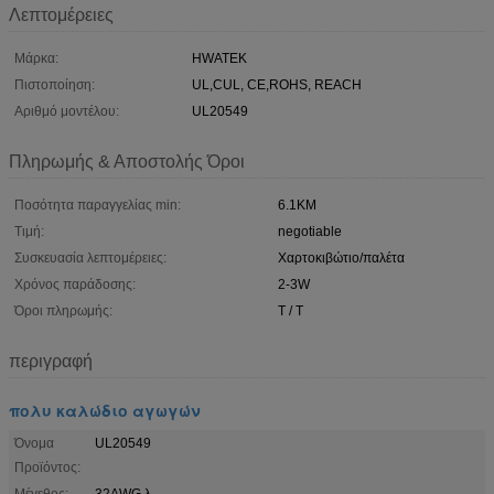
Λεπτομέρειες
Μάρκα:
HWATEK
Πιστοποίηση:
UL,CUL, CE,ROHS, REACH
Αριθμό μοντέλου:
UL20549
Πληρωμής & Αποστολής Όροι
Ποσότητα παραγγελίας min:
6.1KM
Τιμή:
negotiable
Συσκευασία λεπτομέρειες:
Χαρτοκιβώτιο/παλέτα
Χρόνος παράδοσης:
2-3W
Όροι πληρωμής:
T / T
περιγραφή
πολυ καλώδιο αγωγών
Όνομα
UL20549
Προϊόντος:
Μέγεθος:
32AWG λ.