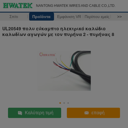
NANTONG HWATEK WIRES AND CABLE CO.,LTD.
Σπίτι
Προϊόντα
Εμφάνιση VR
Περίπου εμείς
>>
UL20549 πολυ εύκαμπτο ηλεκτρικό καλώδιο
καλωδίων αγωγών με τον πυρήνα 2 - πυρήνας 8
Καλύτερη τιμή
επαφή