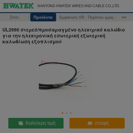
NANTONG HWATEK WIRES AND CABLE CO.,LTD.
Σπίτι
Προϊόντα
Εμφάνιση VR
Περίπου εμείς
>>
UL2990 στερεό/προσαραγμένο ηλεκτρικό καλώδιο
για την ηλεκτρονική εσωτερική εξωτερική
καλωδίωση εξοπλισμού
Καλύτερη τιμή
επαφή