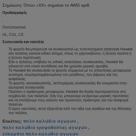
Σημείωση: Όπου «ΧΧ» σημαίνει το AWG αριθ.
Προδιαγραφές
Πιστοποιητικά
UL, CUL, CE
Συσκευασία και ναυτιλία
Το φορτίο θα μπορούσε να συσκευαστεί ως τυποποιημένη απαίτηση Hwatek
εάν πελάτης κανένα ειδικό αίτημα, όπως το χαρτοκιβώτιο, η ξύλινη παλέτα ή
η ξύλινη περίπτωση
Εάν ο πελάτης υπέβαλε τις ειδικές απαιτήσεις συσκευασίας, Hwatek θα
ειδικευτεί στα υλικά συνήθειας και θα χρεώσει μερικές αμοιβές
Το Hwatek θα συσκευάσει το φορτίο σύμφωνα με τις απαιτήσεις μεταφορών
αυστηρά, συμπεριλαμβανομένου του μεγέθους, του βάρους και της
ασφάλειας
Το φορτίο, κατασκευαστής, λεπτομέρειες συσκευασίας θα ονομαστεί στην
εξωτερική συσκευασία
Περίπου ο πράκτορας μεταφορών, Hwatek θα δώσει προτεραιότητα στις
συμβουλές των πελατών. Εάν όχι, μπορούμε να βρούμε μερικές προτάσεις
και να επιλέξουμε τους καλούς και προσιτούς πράκτορες για την αναφορά
πελατών
Ο όρος ναυτιλίας, αυτό εξαρτάται από την αξία των αγαθών και της θέλησης
του πελάτη.
πολυ καλώδιο αγωγών
Ετικέττες:
,
πολυ καλώδιο τροφοδοσίας αγωγών
,
εύκαμπτο πολυ καλώδιο αγωγών