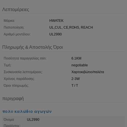
Λεπτομέρειες
Μάρκα:
HWATEK
Πιστοποίηση:
UL,CUL, CE,ROHS, REACH
Αριθμό μοντέλου:
UL2990
Πληρωμής & Αποστολής Όροι
Ποσότητα παραγγελίας min:
6.1KM
Τιμή:
negotiable
Συσκευασία λεπτομέρειες:
Χαρτοκιβώτιο/παλέτα
Χρόνος παράδοσης:
2-3W
Όροι πληρωμής:
T / T
περιγραφή
πολυ καλώδιο αγωγών
Όνομα
UL2990
Προϊόντος: