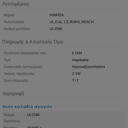
Λεπτομέρειες
Μάρκα:
HWATEK
Πιστοποίηση:
UL,CUL, CE,ROHS, REACH
Αριθμό μοντέλου:
UL2586
Πληρωμής & Αποστολής Όροι
Ποσότητα παραγγελίας min:
6.1KM
Τιμή:
negotiable
Συσκευασία λεπτομέρειες:
Χαρτοκιβώτιο/παλέτα
Χρόνος παράδοσης:
2-3W
Όροι πληρωμής:
T / T
περιγραφή
πολυ καλώδιο αγωγών
Όνομα
UL2586
Προϊόντος:
Μέγεθος:
40AWG λ.