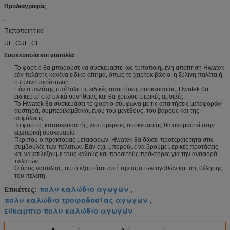
Προδιαγραφές
Πιστοποιητικά
UL, CUL, CE
Συσκευασία και ναυτιλία
Το φορτίο θα μπορούσε να συσκευαστεί ως τυποποιημένη απαίτηση Hwatek
εάν πελάτης κανένα ειδικό αίτημα, όπως το χαρτοκιβώτιο, η ξύλινη παλέτα ή
η ξύλινη περίπτωση
Εάν ο πελάτης υπέβαλε τις ειδικές απαιτήσεις συσκευασίας, Hwatek θα
ειδικευτεί στα υλικά συνήθειας και θα χρεώσει μερικές αμοιβές
Το Hwatek θα συσκευάσει το φορτίο σύμφωνα με τις απαιτήσεις μεταφορών
αυστηρά, συμπεριλαμβανομένου του μεγέθους, του βάρους και της
ασφάλειας
Το φορτίο, κατασκευαστής, λεπτομέρειες συσκευασίας θα ονομαστεί στην
εξωτερική συσκευασία
Περίπου ο πράκτορας μεταφορών, Hwatek θα δώσει προτεραιότητα στις
συμβουλές των πελατών. Εάν όχι, μπορούμε να βρούμε μερικές προτάσεις
και να επιλέξουμε τους καλούς και προσιτούς πράκτορες για την αναφορά
πελατών
Ο όρος ναυτιλίας, αυτό εξαρτάται από την αξία των αγαθών και της θέλησης
του πελάτη.
πολυ καλώδιο αγωγών
Ετικέττες:
,
πολυ καλώδιο τροφοδοσίας αγωγών
,
εύκαμπτο πολυ καλώδιο αγωγών