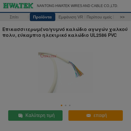
NANTONG HWATEK WIRES AND CABLE CO.,LTD.
Σπίτι
Προϊόντα
Εμφάνιση VR
Περίπου εμείς
>>
Επικασσιτερωμένο/γυμνό καλώδιο αγωγών χαλκού
πολυ, εύκαμπτο ηλεκτρικό καλώδιο UL2586 PVC
Καλύτερη τιμή
επαφή