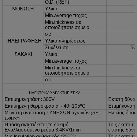
O.D.
(
REF
)
ΜΟΝΩΣΗ
Υλικό
Min.average πάχος
Min.thickness σε
οποιοδήποτε σημείο
O.D.
ΤΗΛΕΓΡΑΦΗΣΗ
Υλικό πληρώσεως
Συνέλευση
5C
ΣΑΚΑΚΙ
Υλικό
Min.average πάχος
Min.thickness σε
οποιοδήποτε σημείο
O.D.
ΗΛΕΚΤΡΙΚΑ ΧΑΡΑΚΤΗΡΙΣΤΙΚΑ
Σ
Εκτιμημένη τάση
:
300V
Εκτατή δύνα
Εκτιμημένη θερμοκρασία
:
- 40~105ºC
Επιμήκυνση
:
Μέγιστη αντίσταση ΣΥΝΕΧΩΝ αγωγών
Ηλικίας όρος
(
20
ºC):
150Ω/km
Η τάση αντιστέκεται τη δοκιμή
:
Τοις εκατό τη
Εναλλασσόμενο ρεύμα 3.4KV/1min
εκτατής δύν
Min.Insulation ανθεκτικός
(
20
ºC):
Τοις εκατό τη