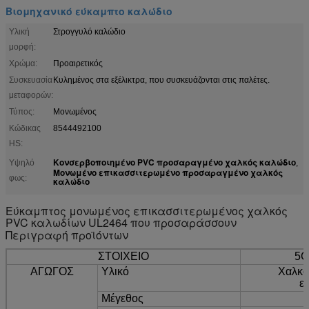
Βιομηχανικό εύκαμπτο καλώδιο
Υλική
Στρογγυλό καλώδιο
μορφή:
Χρώμα:
Προαιρετικός
Συσκευασία
Κυλημένος στα εξέλικτρα, που συσκευάζονται στις παλέτες.
μεταφορών:
Τύπος:
Μονωμένος
Κώδικας
8544492100
HS:
Κονσερβοποιημένο PVC προσαραγμένο χαλκός καλώδιο
Υψηλό
,
Μονωμένο επικασσιτερωμένο προσαραγμένο χαλκός
φως:
καλώδιο
Εύκαμπτος μονωμένος επικασσιτερωμένος χαλκός
PVC καλωδίων UL2464 που προσαράσσουν
Περιγραφή προϊόντων
ΣΤΟΙΧΕΙΟ
5C
ΑΓΩΓΟΣ
Υλικό
Χαλκό
ε
Μέγεθος