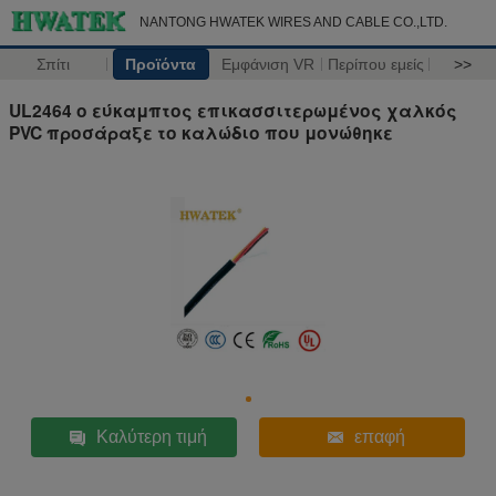
NANTONG HWATEK WIRES AND CABLE CO.,LTD.
Σπίτι
Προϊόντα
Εμφάνιση VR
Περίπου εμείς
>>
UL2464 ο εύκαμπτος επικασσιτερωμένος χαλκός
PVC προσάραξε το καλώδιο που μονώθηκε
Καλύτερη τιμή
επαφή