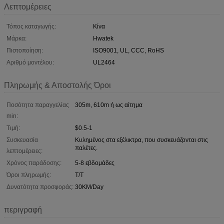
Λεπτομέρειες
Τόπος καταγωγής:
Κίνα
Μάρκα:
Hwatek
Πιστοποίηση:
ISO9001, UL, CCC, RoHS
Αριθμό μοντέλου:
UL2464
Πληρωμής & Αποστολής Όροι
Ποσότητα παραγγελίας
305m, 610m ή ως αίτημα
min:
Τιμή:
$0.5-1
Συσκευασία
Κυλημένος στα εξέλικτρα, που συσκευάζονται στις
παλέτες.
λεπτομέρειες:
Χρόνος παράδοσης:
5-8 εβδομάδες
Όροι πληρωμής:
T/T
Δυνατότητα προσφοράς:
30KM/Day
περιγραφή