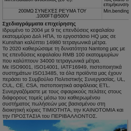
επιμήκυνσης
200MΩ ΣΥΝΕΧΈΣ ΡΕΎΜΑ ΤΟΥ
Min.bending 
.1000FT@500V
Σχεδιαγράμματα επιχείρησης
Ιδρυμένο το 2004 με 9 τις επενδύσεις κεφαλαίου
εκατομμύριο Δολ ΗΠΑ, το εργοστάσιο HQ μας σε
Kunshan καλύπτει 14980 τετραγωνικά μέτρα.
Το 2020 καθιερώσαμε τη δυνατότητα Nantong μας με
τις επενδύσεις κεφαλαίου RMB 100 εκατομμυρίων
που καλύπτουν 34000 τετραγωνικά μέτρα.
Με ISO9001, ISO14001, IATF16949, πιστοποιητικά
συστημάτων ISO13485, τα όλα προϊόντα μας έχουν
περάσει το Συμβούλιο Πολιτιστικής Συνεργασίας, UL,
CUL, CE, CSA, πιστοποιητικά ασφάλειας ETL.
Συνεργαζόμαστε με τους σφαιρικούς πελάτες στους
διάφορους τομείς μέσω του καθιερωμένου
συστήματος πωλήσεών μας βασισμένου στη
διοικητική κύριες ΤΙΜΙΟΤΗΤΑ, την ΚΑΙΝΟΤΟΜΙΑ και
την ΠΡΟΣΤΑΣΙΑ του ΠΕΡΙΒΑΛΛΟΝΤΟΣ.