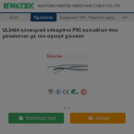
NANTONG HWATEK WIRES AND CABLE CO.,LTD.
Σπίτι
Προϊόντα
Εμφάνιση VR
Περίπου εμείς
>>
UL2464 ηλεκτρικό εύκαμπτο PVC καλωδίων που
μονώνεται με τον αγωγό χαλκού
Καλύτερη τιμή
επαφή