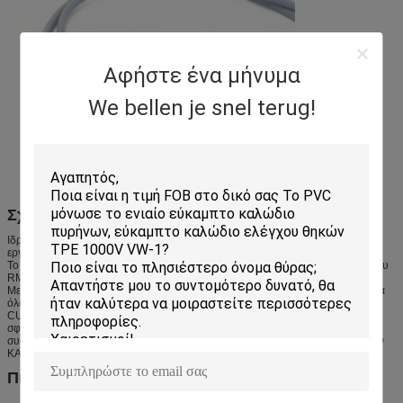
Αφήστε ένα μήνυμα
We bellen je snel terug!
Σχεδιαγράμματα επιχείρησης
Ιδρυμένο το 2004 με 9 τις επενδύσεις κεφαλαίου εκατομμύριο Δολ ΗΠΑ, το
εργοστάσιο HQ μας σε Kunshan καλύπτει 14980 τετραγωνικά μέτρα.
Το 2020 καθιερώσαμε τη δυνατότητα Nantong μας με τις επενδύσεις κεφαλαίου
RMB 100 εκατομμυρίων που καλύπτουν 34000 τετραγωνικά μέτρα.
Με ISO9001, ISO14001, IATF16949, πιστοποιητικά συστημάτων ISO13485, τα
όλα προϊόντα μας έχουν περάσει το Συμβούλιο Πολιτιστικής Συνεργασίας, UL,
CUL, CE, CSA, πιστοποιητικά ασφάλειας ETL. Συνεργαζόμαστε με τους
σφαιρικούς πελάτες στους διάφορους τομείς μέσω του καθιερωμένου
συστήματος πωλήσεών μας βασισμένου στη διοικητική κύριες ΤΙΜΙΟΤΗΤΑ, την
ΚΑΙΝΟΤΟΜΙΑ και την ΠΡΟΣΤΑΣΙΑ του ΠΕΡΙΒΑΛΛΟΝΤΟΣ.
Πιστοποιητικά