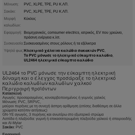
Μόνωση:
PVC, XLPE, TPE, PU Κ.ΛΠ.
Σακάκι:
PVC, XLPE, TPE, PU Κ.ΛΠ.
Μορφή
Κύκλος
καλωδίων:
Εφαρμογή:
Βιομηχανικός, comsumer electrics, ιατρικός, EV που χρεώνει,
πράσινη ενέργεια κ.λπ.
Συσκευασία:
Συσκευασμένος στους ρόλους ή τα εξέλικτρα
Ηλεκτρικό χάλκινο καλώδιο σακακιών PVC
Υψηλό φως:
,
Το PVC μόνωσε το ηλεκτρικό εύκαμπτο καλώδιο
,
UL2464 ηλεκτρικό εύκαμπτο καλώδιο
UL2464 το PVC μόνωσε την εύκαμπτη ηλεκτρική
δύναμη και ο έλεγχος προσάραξε το ηλεκτρικό
καλώδιο καλωδίων καλωδίων χαλκού
Περιγραφή προϊόντων
Κατασκευή
Αγωγός: προσαραγμένος, κονσερβοποιημένος ή γυμνός χαλκός
Μόνωση: PVC, SRPVC,
μαύροι πυρήνες με τη συνεχή άσπρη αρίθμηση (επίσης διαθέσιμη σε άλλα
χρώματα κατόπιν αιτήσεως)
GN-YE αγωγός, 3 πυρήνες και ανωτέρω στο εξωτερικό στρώμα
Ασπίδα ή πλεξούδα: γυμνή ή επικασσιτερωμένη πλεξούδα χαλκού ή σπειροειδής
και Al-Mylar
Σακάκι
: PVC
Εφαρμογή