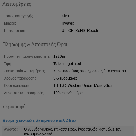
Λεπτομέρειες
Τόπος καταγωγής:
Κίνα
Μάρκα:
Hwatek
Πιστοποίηση:
UL, CE, RoHS, Reach
Πληρωμής & Αποστολής Όροι
Ποσότητα παραγγελίας min:
1220m
Τιμή:
To be negotiated
Συσκευασία λεπτομέρειες:
Συσκευασμένος στους ρόλους ή τα εξέλικτρα
Χρόνος παράδοσης:
3-6 εβδομάδες
Όροι πληρωμής:
T/T, L/C, Western Union, MoneyGram
Δυνατότητα προσφοράς:
100km ανά ημέρα
περιγραφή
Βιομηχανικό εύκαμπτο καλώδιο
Αγωγός:
Ο γυμνός χαλκός, επικασσιτερωμένος χαλκός, ασημώνει τον
καλυμμένο χαλκό