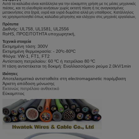
Αυτά τα καλώδια είναι κατάλληλα για την εύκαμπτη χρήση με τις μέσες μηχανικές
πιέσεις, και τη ελευθερία κινήσεων χωρίς εκτατή πίεση ή τις αναγκασμένες
μετακινήσεις στα ξηρά, υγρά και υγρά δωμάτια αλλά μη υπαίθριος. Κατάλληλος
να χρησιμοποιηθεί όπως καλώδια μέτρησης και ελέγχου στις μηχανές εργαλείων,
Πρότυπα
Διεθνής: UL758, UL1581, UL2556
RoHS, ΠΡΟΣΙΤΟΤΗΤΑ υποχωρητική,
Τεχνικά στοιχεία
Εκτιμημένη τάση:
300V
Εκτιμημένη θερμοκρασία: - 20
ºc-80ºC
Φλόγα: VW-1, FT1, FT2
Αντίσταση πετρελαίου: 60 ºC ή πετρέλαιο 80 ºC
Η τάση αντιστέκεται τη δοκιμή: Εναλλασσόμενο ρεύμα 2.0kV/1min
Ιδιότητες
Αποτελεσματικά αντισταθείτε στη electromaganetic παρέμβαση
Άριστη απόδοση μόνωσης
Εκτενώς πετρέλαιο ανθεκτικό
Εύκαμπτος