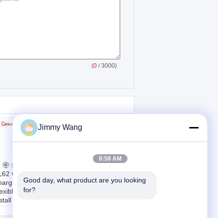
(
0
/ 3000)
Jimmy Wang
8:58 AM
62 Certified EV
Ελαστικό καλώδιο
Good day, what product are you looking 
arging Cable
φόρτισης
for?
exible and Easy to
ηλεκτρικών
stall with Low
οχημάτων με αντοχή
emperature
σε χαμηλές
sistance (-40ºC)
θερμοκρασίες