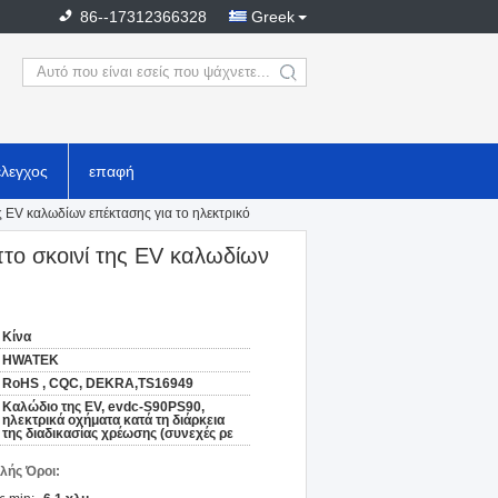
86--17312366328
Greek
search
έλεγχος
επαφή
 EV καλωδίων επέκτασης για το ηλεκτρικό
το σκοινί της EV καλωδίων
Κίνα
HWATEK
RoHS , CQC, DEKRA,TS16949
Καλώδιο της EV, evdc-S90PS90,
ηλεκτρικά οχήματα κατά τη διάρκεια
της διαδικασίας χρέωσης (συνεχές ρε
λής Όροι: