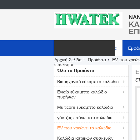
NAN
ΚΑ
ΕΠ
Αρχική Σελίδα
Προϊόντα
Εμφά
Αρχική Σελίδα
Προϊόντα
EV που χρεών
Ζητήστε ένα απόσπασμα
αυτοκίνητο
Όλα τα Προϊόντα
E
ε
Βιομηχανικό εύκαμπτο καλώδιο
Ενιαίο εύκαμπτο καλώδιο
πυρήνων
Multicore εύκαμπτο καλώδιο
γάντζος επάνω στο καλώδιο
EV που χρεώνει το καλώδιο
Καλώδια ιατρικών συσκευών