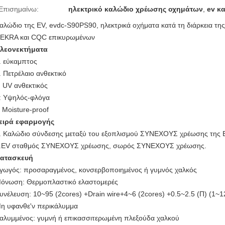
Επισημαίνω:
ηλεκτρικό καλώδιο χρέωσης οχημάτων
,
ev κ
αλώδιο της EV, evdc-S90PS90, ηλεκτρικά οχήματα κατά τη διάρκεια της
EKRA και CQC επικυρωμένων
λεονεκτήματα
. εύκαμπτος
. Πετρέλαιο ανθεκτικό
. UV ανθεκτικός
: Υψηλός-φλόγα
: Moisture-proof
ειρά εφαρμογής
. Καλώδιο σύνδεσης μεταξύ του εξοπλισμού ΣΥΝΕΧΟΥΣ χρέωσης της 
.EV σταθμός ΣΥΝΕΧΟΥΣ χρέωσης, σωρός ΣΥΝΕΧΟΥΣ χρέωσης.
ατασκευή
γωγός: προσαραγμένος, κονσερβοποιημένος ή γυμνός χαλκός
όνωση: Θερμοπλαστικό ελαστομερές
υνέλευση: 10~95 (2cores) +Drain wire+4~6 (2cores) +0.5~2.5 (Π) (1~1
η υφανθε'ν περικάλυμμα
αλυμμένος: γυμνή ή επικασσιτερωμένη πλεξούδα χαλκού