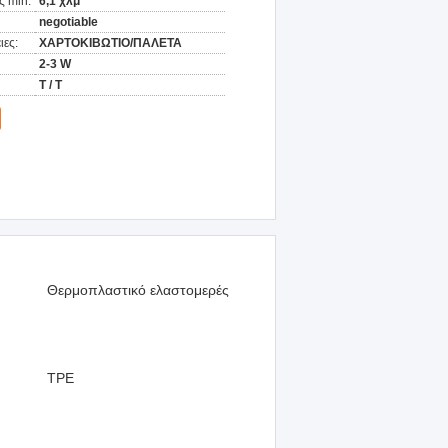
ς min:
6,1 χλμ
negotiable
ιες:
ΧΑΡΤΟΚΙΒΩΤΙΟ/ΠΑΛΕΤΑ
2-3 W
T / T
Θερμοπλαστικό ελαστομερές
TPE