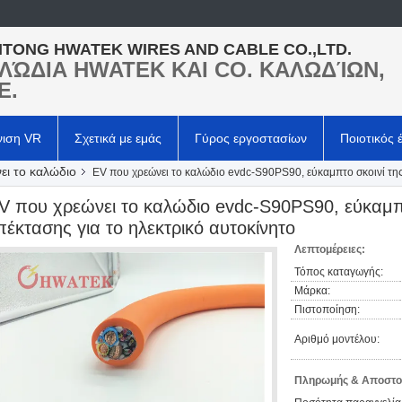
TONG HWATEK WIRES AND CABLE CO.,LTD.
ΛΏΔΙΑ HWATEK ΚΑΙ CO. ΚΑΛΩΔΊΩΝ,
Ε.
νιση VR
Σχετικά με εμάς
Γύρος εργοστασίων
Ποιοτικός 
ει το καλώδιο
EV που χρεώνει το καλώδιο evdc-S90PS90, εύκαμπτο σκοινί της
V που χρεώνει το καλώδιο evdc-S90PS90, εύκαμπ
πέκτασης για το ηλεκτρικό αυτοκίνητο
Λεπτομέρειες:
Τόπος καταγωγής:
Μάρκα:
Πιστοποίηση:
Αριθμό μοντέλου:
Πληρωμής & Αποστο