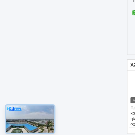
Τ
Ά
Π
κα
ηλ
ο
γυ
μό