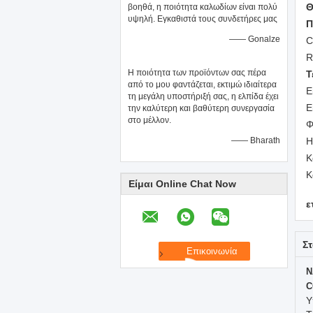
Θ
βοηθά, η ποιότητα καλωδίων είναι πολύ
υψηλή. Εγκαθιστά τους συνδετήρες μας
Π
—— Gonalze
C
R
Η ποιότητα των προϊόντων σας πέρα
Τ
από το μου φαντάζεται, εκτιμώ ιδιαίτερα
Ε
τη μεγάλη υποστήριξή σας, η ελπίδα έχει
Ε
την καλύτερη και βαθύτερη συνεργασία
στο μέλλον.
Φ
—— Bharath
Η
Κ
Κ
Είμαι Online Chat Now
ε
Στ
N
C
Υ