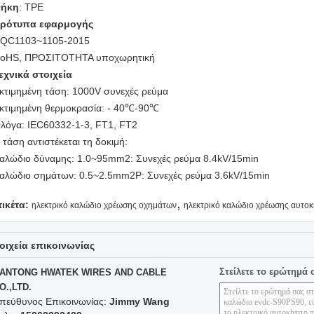
ήκη
: TPE
ρότυπα εφαρμογής
QC1103~1105-2015
oHS, ΠΡΟΣΙΤΟΤΗΤΑ υποχωρητική
εχνικά στοιχεία
κτιμημένη τάση:
1000V συνεχές ρεύμα
κτιμημένη θερμοκρασία: - 40
℃
-90
℃
λόγα: IEC60332-1-3, FT1, FT2
 τάση αντιστέκεται τη δοκιμή:
αλώδιο δύναμης: 1.0~95mm2: Συνεχές ρεύμα 8.4kV/15min
αλώδιο σημάτων: 0.5~2.5mm2P: Συνεχές ρεύμα 3.6kV/15min
,
τικέτα:
ηλεκτρικό καλώδιο χρέωσης οχημάτων
ηλεκτρικό καλώδιο χρέωσης αυτοκ
οιχεία επικοινωνίας
Στείλετε το ερώτημά 
ANTONG HWATEK WIRES AND CABLE
O.,LTD.
πεύθυνος Επικοινωνίας:
Jimmy Wang