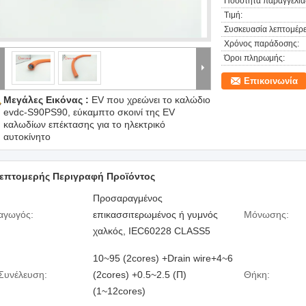
Ποσότητα παραγγελία
Τιμή:
Συσκευασία λεπτομέρε
Χρόνος παράδοσης:
Όροι πληρωμής:
Επικοινωνία
Μεγάλες Εικόνας :
EV που χρεώνει το καλώδιο
evdc-S90PS90, εύκαμπτο σκοινί της EV
καλωδίων επέκτασης για το ηλεκτρικό
αυτοκίνητο
επτομερής Περιγραφή Προϊόντος
Προσαραγμένος
αγωγός:
επικασσιτερωμένος ή γυμνός
Μόνωσης:
χαλκός, IEC60228 CLASS5
10~95 (2cores) +Drain wire+4~6
Συνέλευση:
(2cores) +0.5~2.5 (Π)
Θήκη:
(1~12cores)