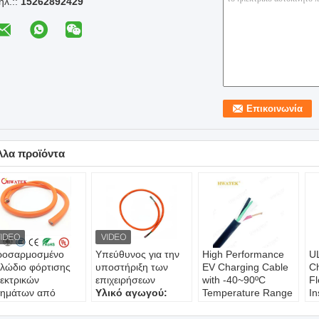
ηλ.::
15262892429
λλα προϊόντα
ροσαρμοσμένο
Υπεύθυνος για την
High Performance
UL
λώδιο φόρτισης
υποστήριξη των
EV Charging Cable
Ch
εκτρικών
επιχειρήσεων
with -40~90ºC
Fl
χημάτων από
Υλικό αγωγού:
Temperature Range
In
μνό χαλκό με
Χαλκός
63A and 32A
T
νωση EVI-2 και
Υλικό θήκης:
PVC
Current Options for
Re