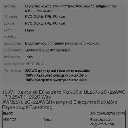
Αγωγός:
Ο γυμνός χαλκός, επικασσιτερωμένος χαλκός, ασημώνει τον
καλυμμένο χαλκό
Μόνωση:
PVC, XLPE, TPE, PU κ.λπ
Σακάκι:
PVC, XLPE, TPE, PU κ.λπ
Σχήμα
Γύρω
καλωδίου:
Εφαρμογή:
Βιομηχανικός, comsumer electrics, ιατρικοί, κ.λπ.
Συσκευασία:
Συσκευασμένος στα εξέλικτρα
Ατέλειωτος:
150V
Θερμοκρασία:
-20°C- 80°C
22AWG ηλεκτρικό εύκαμπτο καλώδιο
Υψηλό φως:
,
150V ηλεκτρικό εύκαμπτο καλώδιο
,
150V εύκαμπτο ηλεκτρικό καλώδιο
150V Ηλεκτρικό Εύκαμπτο Καλώδιο UL2576 2C×22AWG
( 7/0.254T ) 1292C Wire
AWM2576 2C×22AWG
Ηλεκτρικό Εύκαμπτο Καλώδιο
Περιγραφή Προϊόντος
ΕΙΔΟΣ
2C×22AWG(7/0.254T)
ΑΓΩΓΟΣ
Υλικό
Επιχαλκωμένο
συρματόσχοινο