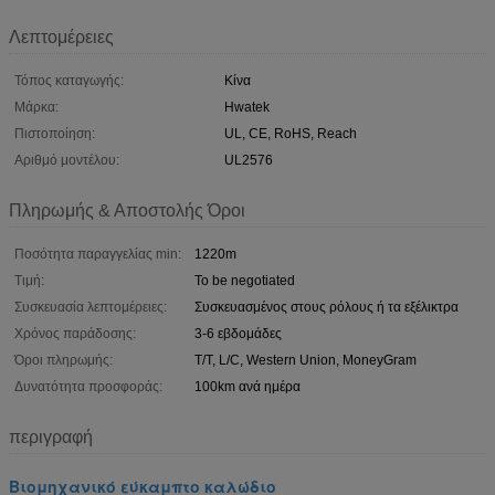
Λεπτομέρειες
Τόπος καταγωγής:
Κίνα
Μάρκα:
Hwatek
Πιστοποίηση:
UL, CE, RoHS, Reach
Αριθμό μοντέλου:
UL2576
Πληρωμής & Αποστολής Όροι
Ποσότητα παραγγελίας min:
1220m
Τιμή:
To be negotiated
Συσκευασία λεπτομέρειες:
Συσκευασμένος στους ρόλους ή τα εξέλικτρα
Χρόνος παράδοσης:
3-6 εβδομάδες
Όροι πληρωμής:
T/T, L/C, Western Union, MoneyGram
Δυνατότητα προσφοράς:
100km ανά ημέρα
περιγραφή
Βιομηχανικό εύκαμπτο καλώδιο