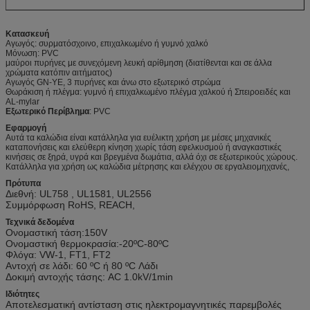
Κατασκευή
Αγωγός: συρματόσχοινο, επιχαλκωμένο ή γυμνό χαλκό
Μόνωση: PVC
μαύροι πυρήνες με συνεχόμενη λευκή αρίθμηση (διατίθενται και σε άλλα
χρώματα κατόπιν αιτήματος)
Αγωγός GN-YE, 3 πυρήνες και άνω στο εξωτερικό στρώμα
Θωράκιση ή πλέγμα: γυμνό ή επιχαλκωμένο πλέγμα χαλκού ή Σπειροειδές και
AL-mylar
Εξωτερικό Περίβλημα
: PVC
Εφαρμογή
Αυτά τα καλώδια είναι κατάλληλα για ευέλικτη χρήση με μέσες μηχανικές
καταπονήσεις και ελεύθερη κίνηση χωρίς τάση εφελκυσμού ή αναγκαστικές
κινήσεις σε ξηρά, υγρά και βρεγμένα δωμάτια, αλλά όχι σε εξωτερικούς χώρους.
Κατάλληλα για χρήση ως καλώδια μέτρησης και ελέγχου σε εργαλειομηχανές,
Πρότυπα
Διεθνή: UL758 , UL1581, UL2556
Συμμόρφωση RoHS, REACH,
Τεχνικά δεδομένα
Ονομαστική τάση:
150V
Ονομαστική θερμοκρασία:-20
ºC
-80
ºC
Φλόγα: VW-1, FT1, FT2
Αντοχή σε λάδι: 60 ºC ή 80 ºC Λάδι
Δοκιμή αντοχής τάσης: AC 1.0kV/1min
Ιδιότητες
Αποτελεσματική αντίσταση στις ηλεκτρομαγνητικές παρεμβολές