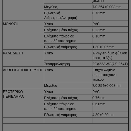
χαλκού
Μέγεθος
7/0.254±0.008mm
Εξωτερική
0.76mm
Διάμετρος
(
Αναφορά
)
ΜΟΝΩΣΗ
Υλικό
PVC
Ελάχιστο μέσο πάχος
0.23mm
Ελάχιστο πάχος σε
0.18mm
οποιοδήποτε σημείο
Εξωτερική Διάμετρος
1.30±0.05mm
ΚΑΛΩΔΙΩΣΗ
Υλικό
Al-mylar (όψη φύλλου
προς τα έξω)
Συναρμολόγηση
2C×22AWG(7/0.254T)
ΑΓΩΓΟΣ ΑΠΟΧΕΤΕΥΣΗΣ
Υλικό
Επιχαλκωμένο
συρματόσχοινο
χαλκού
Μέγεθος
7/0.254±0.008mm
ΕΞΩΤΕΡΙΚΟ
Υλικό
PVC
ΠΕΡΙΒΛΗΜΑ
Ελάχιστο μέσο πάχος
0.76mm
Ελάχιστο πάχος σε
0.61mm
οποιοδήποτε σημείο
Εξωτερική Διάμετρος
4.30±0.20mm