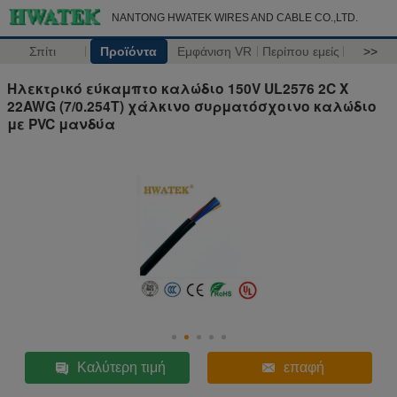
NANTONG HWATEK WIRES AND CABLE CO.,LTD.
Σπίτι
Προϊόντα
Εμφάνιση VR
Περίπου εμείς
>>
Ηλεκτρικό εύκαμπτο καλώδιο 150V UL2576 2C X
22AWG (7/0.254T) χάλκινο συρματόσχοινο καλώδιο
με PVC μανδύα
Καλύτερη τιμή
επαφή