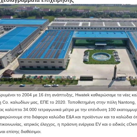
χεδιαγράμματα επιχείρησης
δρυμένοι το 2004 με 16 έτη ανάπτυξης, Hwatek καθιερώσαμε τα νέες 
η Co. καλωδίων μας, ΕΠΕ το 2020. Τοποθετημένη στην πόλη Nantong, η
ας καλύπτει 34.000 τετραγωνικά μέτρα με την επένδυση 100 εκατομμυρ
φιερώνουμε στα διάφορα καλώδια Ε&Α και προϊόντων και τα καλώδια ό
πικοινωνίας, ιατρικός έλεγχος, η πράσινη ενέργεια EV και ο ειδικός c
ίναι επίσης διαθέσιμοι.