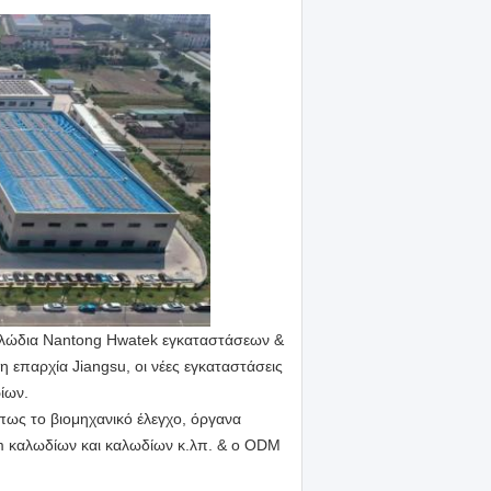
καλώδια Nantong Hwatek εγκαταστάσεων &
 επαρχία Jiangsu, οι νέες εγκαταστάσεις
ίων.
πως το βιομηχανικό έλεγχο, όργανα
Oem καλωδίων και καλωδίων κ.λπ. & ο ODM