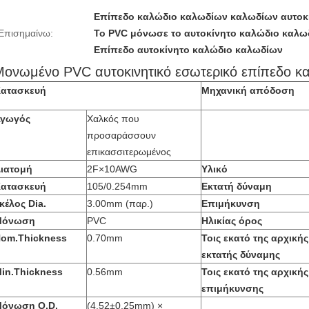
Επίπεδο καλώδιο καλωδίων καλωδίων αυτοκ
Επισημαίνω:
Το PVC μόνωσε το αυτοκίνητο καλώδιο καλω
Επίπεδο αυτοκίνητο καλώδιο καλωδίων
Μονωμένο PVC αυτοκινητικό εσωτερικό επίπεδο κ
ατασκευή
Μηχανική απόδοση
γωγός
Χαλκός που
προσαράσσουν
επικασσιτερωμένος
ιατομή
2F×10AWG
Υλικό
ατασκευή
105/0.254mm
Εκτατή δύναμη
κέλος Dia.
3.00mm
(
παρ.
)
Επιμήκυνση
Μόνωση
PVC
Ηλικίας όρος
om.Thickness
0.70mm
Τοις εκατό της αρχικής
εκτατής δύναμης
in.Thickness
0.56mm
Τοις εκατό της αρχικής
επιμήκυνσης
όνωση O.D.
(4.52±0.25mm) ×