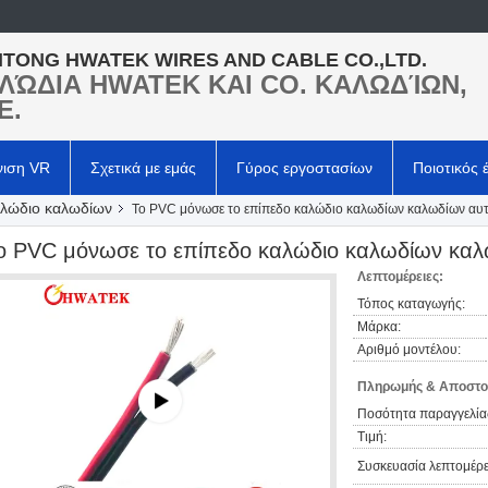
TONG HWATEK WIRES AND CABLE CO.,LTD.
ΛΏΔΙΑ HWATEK ΚΑΙ CO. ΚΑΛΩΔΊΩΝ,
Ε.
νιση VR
Σχετικά με εμάς
Γύρος εργοστασίων
Ποιοτικός 
αλώδιο καλωδίων
Το PVC μόνωσε το επίπεδο καλώδιο καλωδίων καλωδίων αυτ
ο PVC μόνωσε το επίπεδο καλώδιο καλωδίων καλω
Λεπτομέρειες:
Τόπος καταγωγής:
Μάρκα:
Αριθμό μοντέλου:
Πληρωμής & Αποστο
Ποσότητα παραγγελία
Τιμή:
Συσκευασία λεπτομέρε