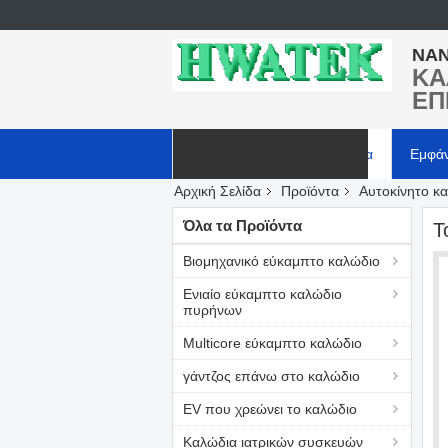
NAN
ΚΑ
ΕΠ
Αρχική Σελίδα
Προϊόντα
Εμφά
Αρχική Σελίδα
Προϊόντα
Αυτοκίνητο κ
Ζητήστε ένα απόσπασμα
Όλα τα Προϊόντα
Τ
Βιομηχανικό εύκαμπτο καλώδιο
Ενιαίο εύκαμπτο καλώδιο
πυρήνων
Multicore εύκαμπτο καλώδιο
γάντζος επάνω στο καλώδιο
EV που χρεώνει το καλώδιο
Καλώδια ιατρικών συσκευών