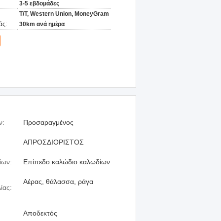
3-5 εβδομάδες
T/T, Western Union, MoneyGram
άς:
30km ανά ημέρα
ν:
Προσαραγμένος
ΑΠΡΟΣΔΙΟΡΙΣΤΟΣ
ίων:
Επίπεδο καλώδιο καλωδίων
Αέρας, θάλασσα, ράγα
ίας:
Αποδεκτός