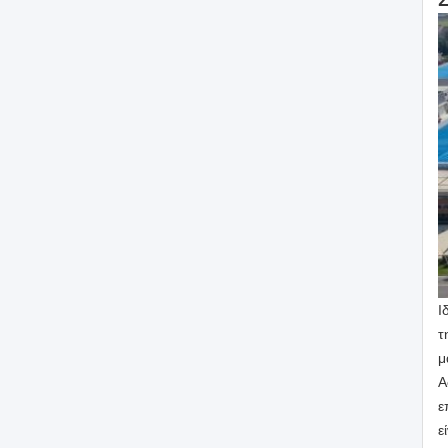
Σ
Ι
τ
μ
Α
ε
ε