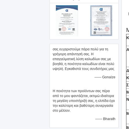
Κ
σας ευχαριστούμε πάρα πολύ για τη
Α
γρήγορη απάντησή σας. Η
επαγγελματική λύση καλωδίων σας με
βοηθά, η ποιότητα καλωδίων είναι πολύ
υψηλή. Εγκαθιστά τους συνδετήρες μας
Δ
—— Gonalze
Κ
Σ
Η ποιότητα των προϊόντων σας πέρα
από το μου φαντάζεται, εκτιμώ ιδιαίτερα
N
τη μεγάλη υποστήριξή σας, η ελπίδα έχει
την καλύτερη και βαθύτερη συνεργασία
στο μέλλον.
M
—— Bharath
Μ