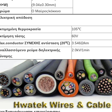
H×W
)
(9.04±0.30mm)
Χρώμα
Ο Μαύρος/κόκκινο
λεκτρική απόδοση
κτιμημένη θερμοκρασία
105
℃
κτίμηση τάσης
60V
ax.conductor ΣΥΝΕΧΗΣ αντίσταση (20
℃)
3.546Ω/km
ναλλασσόμενο ρεύμα διηλεκτρικής
2.0kV/1min
ύναμης