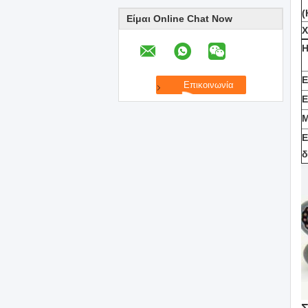
(
Είμαι Online Chat Now
Η
Ε
Ε
M
Ε
δ