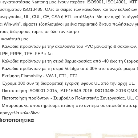
ι εγκαταστάσεις Nantong μας έχουν περάσει ISO9001, ISO14001, IAT
υστημάτων ISO13485. Όλες οι σειρές των καλωδίων και των καλωδίων μ
υνεργασίας, UL, CUL, CE, CSA ή ETL κατάλληλο. Με την αρχή “επάγγελμ
αι Win-win”, είμαστε εξοπλισμένοι με ένα περιεκτικό δίκτυο πωλήσεων 
τους διάφορους τομείς σε όλο τον κόσμο.
 ικανότητά μας
. Καλώδια προϊόντων με την ακολουθία του PVC μόνωσης & σακακιών,
LPE, FRPE, TPE, FEP κ.λπ.
. Καλώδια προϊόντων με τη σειρά θερμοκρασίας από -40 έως τη θερμο
. Καλώδια προϊόντων με τη σειρά Volatge από 30V στο συνεχές ρεύμα 
. Εκτίμηση Flamability - VW-1, FT1, FT2.
. Έχουμε 300 συν τη διαφορετική έγκριση ύφους UL από την αρχή UL.
. Πιστοποίηση ISO9001-2015, IATF16949-2016, ISO13485-2016 QMS
. Πιστοποίηση προϊόντων - Συμβούλιο Πολιτιστικής Συνεργασίας, UL, 
. Μπορούμε να υποστηρίξουμε πτώση-στο αντίτιμο σε οποιοδήποτε εμ
αραγγελία καλωδίων.
ιστοποιητικά