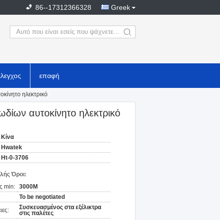
86--17312366328
Greek
search
έλεγχος
επαφή
οκίνητο ηλεκτρικό
δίων αυτοκίνητο ηλεκτρικό
Κίνα
Hwatek
Ht-0-3706
λής Όροι:
ς min:
3000M
To be negotiated
Συσκευασμένος στα εξέλικτρα
ιες:
στις παλέτες