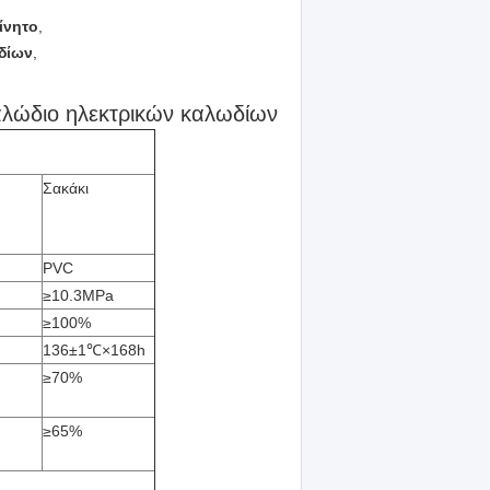
ίνητο
,
δίων
,
αλώδιο ηλεκτρικών καλωδίων
Σακάκι
PVC
≥
10.3MPa
≥
100%
136±1℃×168h
≥
70%
≥
65%