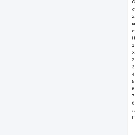
Ο
σ
Σ
κ
σ
Η
1
X
2
3
4
5
6
7
8
π
Π