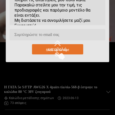
υποβολή
Η ΓΑΤΑ 5e S/FTP AWG26 Χ 4pairs tia/eia-568-β έστριψε το
καλώδιο 80 °C 30V ζευγαριού
Καλώδιο μετάδοσης σημάτων
2023-06-13
73 απόψεις