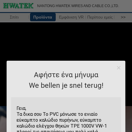
NANTONG HWATEK WIRES AND CABLE CO.,LTD.
Σπίτι
Προϊόντα
Εμφάνιση VR
Περίπου εμείς
>>
Αφήστε ένα μήνυμα
We bellen je snel terug!