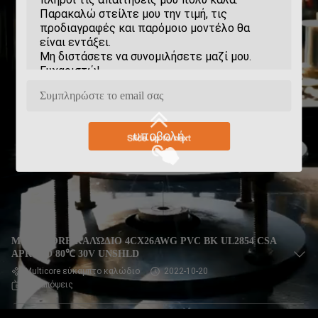
υποβολή
MULTICORE ΚΑΛΏΔΙΟ 4CX26AWG PVC BK UL2854 CSA
APRVED 80℃ 30V UNSHLD
Multicore εύκαμπτο καλώδιο
2022-10-20
35 απόψεις