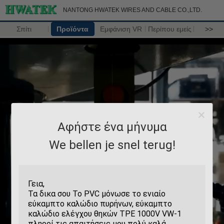
NANTONG HWATEK WIRES AND CABLE CO.,LTD.
Σπίτι
Προϊόντα
Εμφάνιση VR
Περίπου εμείς
>>
Αφήστε ένα μήνυμα
We bellen je snel terug!