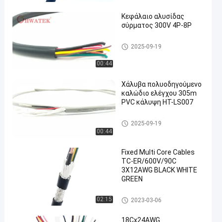
Κεφάλαιο αλυσίδας
σύρματος 300V 4P-8P
Βιομηχανικό εύκαμπτο καλώ
2025-09-19
διο
00:44
Χάλυβα πολυοδηγούμενο
καλώδιο ελέγχου 305m
PVC κάλυψη HT-LS007
Βιομηχανικό εύκαμπτο καλώ
2025-09-19
διο
00:44
Fixed Multi Core Cables
TC-ER/600V/90C
3X12AWG BLACK WHITE
GREEN
Βιομηχανικό εύκαμπτο καλώ
02:15
2023-03-06
διο
18Cx24AWG