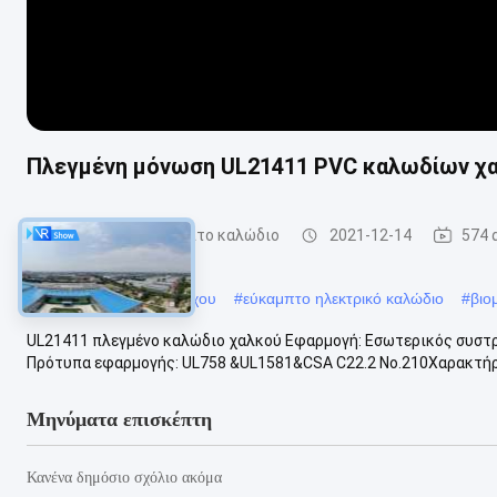
Πλεγμένη μόνωση UL21411 PVC καλωδίων χα
Βιομηχανικό εύκαμπτο καλώδιο
2021-12-14
574 
#
Ευέλικτο καλώδιο ελέγχου
#
εύκαμπτο ηλεκτρικό καλώδιο
#
βιο
UL21411 πλεγμένο καλώδιο χαλκού Εφαρμογή: Εσωτερικός συστρ
Πρότυπα εφαρμογής: UL758 &UL1581&CSA C22.2 No.210Χαρακτήρα
Μηνύματα επισκέπτη
Κανένα δημόσιο σχόλιο ακόμα