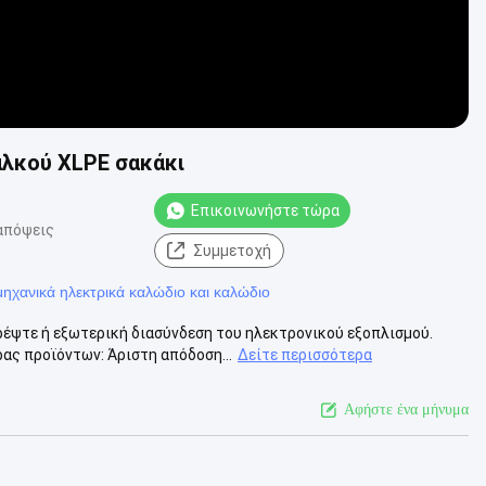
λκού XLPE σακάκι
Επικοινωνήστε τώρα
απόψεις
Συμμετοχή
μηχανικά ηλεκτρικά καλώδιο και καλώδιο
έψτε ή εξωτερική διασύνδεση του ηλεκτρονικού εξοπλισμού.
ς προϊόντων: Άριστη απόδοση...
Δείτε περισσότερα
Αφήστε ένα μήνυμα