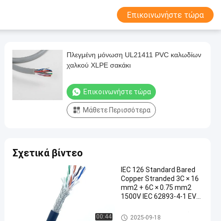
Επικοινωνήστε τώρα
Πλεγμένη μόνωση UL21411 PVC καλωδίων
χαλκού XLPE σακάκι
Επικοινωνήστε τώρα
Μάθετε Περισσότερα
Σχετικά βίντεο
IEC 126 Standard Bared
Copper Stranded 3C × 16
mm2 + 6C × 0.75 mm2
1500V IEC 62893-4-1 EVM
Jacket 90 Deg Cable
EV που χρεώνει το καλώδιο
00:44
2025-09-18