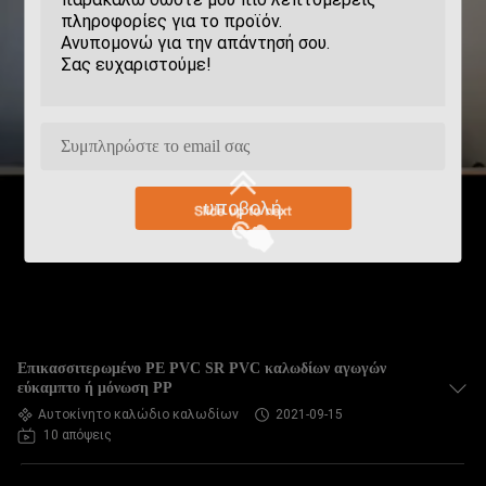
υποβολή
Επικασσιτερωμένο PE PVC SR PVC καλωδίων αγωγών
εύκαμπτο ή μόνωση PP
Αυτοκίνητο καλώδιο καλωδίων
2021-09-15
10 απόψεις