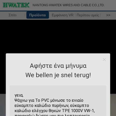
NANTONG HWATEK WIRES AND CABLE CO.,LTD.
Σπίτι
Προϊόντα
Εμφάνιση VR
Περίπου εμείς
>>
Αφήστε ένα μήνυμα
We bellen je snel terug!